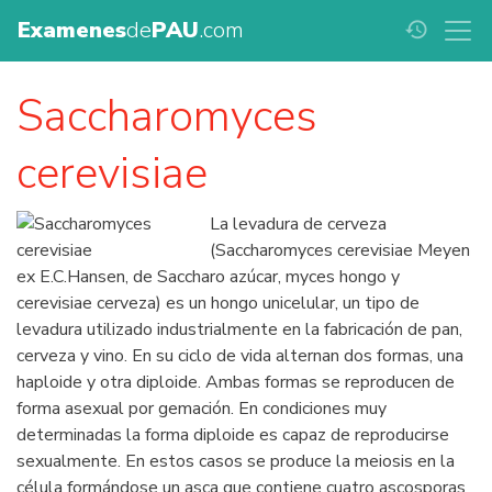
Examenes
de
PAU
.com
history
Saccharomyces
cerevisiae
La levadura de cerveza
(Saccharomyces cerevisiae Meyen
ex E.C.Hansen, de Saccharo azúcar, myces hongo y
cerevisiae cerveza) es un hongo unicelular, un tipo de
levadura utilizado industrialmente en la fabricación de pan,
cerveza y vino. En su ciclo de vida alternan dos formas, una
haploide y otra diploide. Ambas formas se reproducen de
forma asexual por gemación. En condiciones muy
determinadas la forma diploide es capaz de reproducirse
sexualmente. En estos casos se produce la meiosis en la
célula formándose un asca que contiene cuatro ascosporas