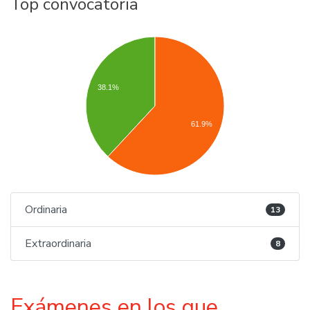
Top convocatoria
38.1%
61.9%
Ordinaria
13
Extraordinaria
8
Exámenes en los que