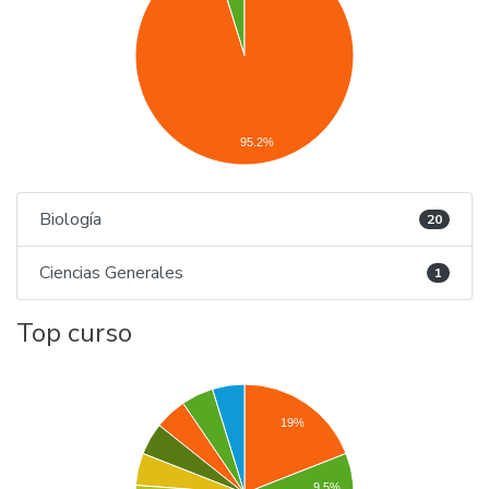
95.2%
Biología
20
Ciencias Generales
1
Top curso
19%
9.5%