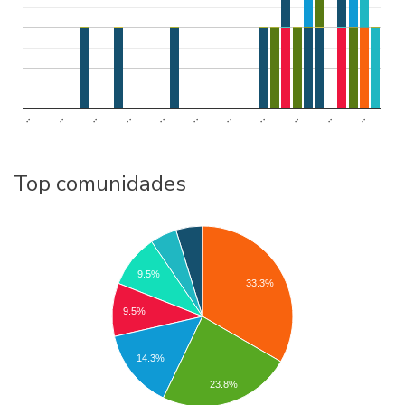
..
..
..
..
..
..
..
..
..
..
..
Top comunidades
9.5%
33.3%
9.5%
14.3%
23.8%