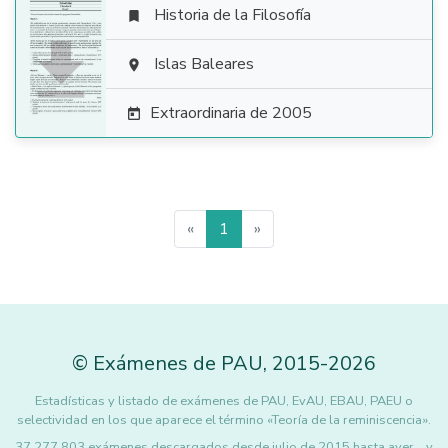
Historia de la Filosofía


Islas Baleares

Extraordinaria de 2005

«
1
»
©
Exámenes de PAU
,
2015
-2026
Estadísticas y listado de exámenes de PAU, EvAU, EBAU, PAEU o
selectividad en los que aparece el término «Teoría de la reminiscencia».
37.277.803 exámenes descargados desde julio de 2015 hasta ayer... y