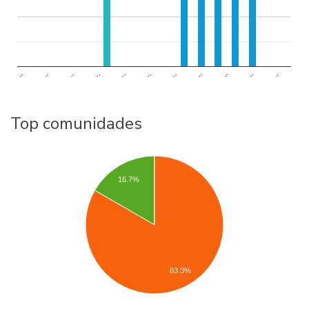
..
..
..
..
..
..
..
..
..
..
..
Top comunidades
16.7%
83.3%