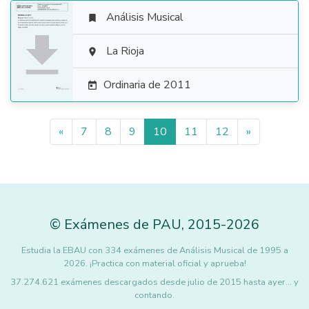
Análisis Musical


La Rioja

Ordinaria de 2011

«
7
8
9
10
11
12
»
©
Exámenes de PAU
,
2015
-2026
Estudia la EBAU con 334 exámenes de Análisis Musical de 1995 a
2026. ¡Practica con material oficial y aprueba!
37.274.621 exámenes descargados desde julio de 2015 hasta ayer... y
contando.