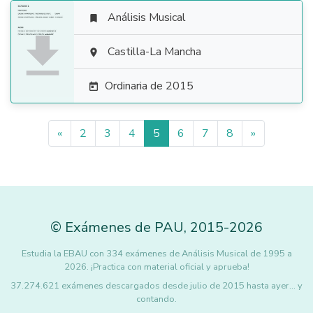
Análisis Musical


Castilla-La Mancha

Ordinaria de 2015

«
2
3
4
5
6
7
8
»
©
Exámenes de PAU
,
2015
-2026
Estudia la EBAU con 334 exámenes de Análisis Musical de 1995 a
2026. ¡Practica con material oficial y aprueba!
37.274.621 exámenes descargados desde julio de 2015 hasta ayer... y
contando.