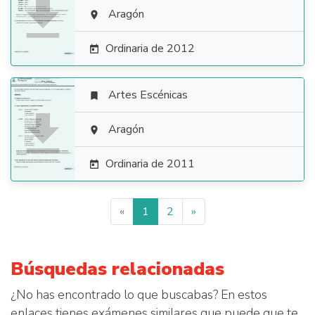

Aragón

Ordinaria de 2012

Artes Escénicas


Aragón

Ordinaria de 2011

«
1
2
»
Búsquedas relacionadas
¿No has encontrado lo que buscabas? En estos
enlaces tienes exámenes similares que puede que te