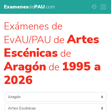
Examenes
de
PAU
.com
history
Exámenes de
Artes
EvAU/PAU de
Escénicas
de
Aragón
1995 a
de
2026