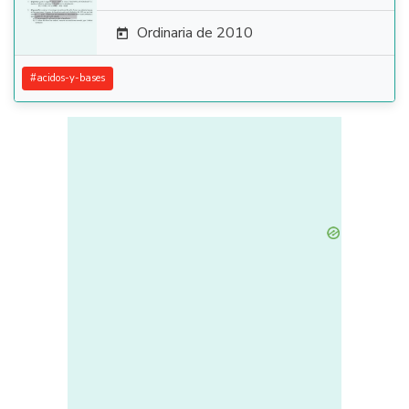
Ordinaria de 2010

#
acidos-y-bases