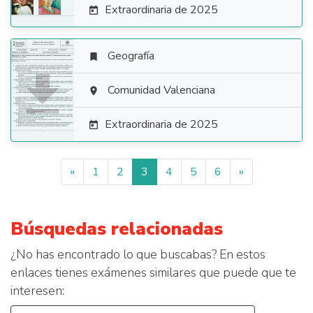
Extraordinaria de 2025

Geografía


Comunidad Valenciana

Extraordinaria de 2025

«
1
2
3
4
5
6
»
Búsquedas relacionadas
¿No has encontrado lo que buscabas? En estos
enlaces tienes exámenes similares que puede que te
interesen: