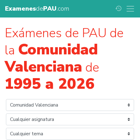
Examenes
de
PAU
.com
history
Exámenes de PAU de
Comunidad
la
Valenciana
de
1995 a 2026