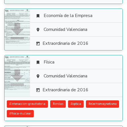
Economía de la Empresa


Comunidad Valenciana

Extraordinaria de 2016

Física


Comunidad Valenciana

Extraordinaria de 2016

#
interaccion-gravitatoria
#
ondas
#
optica
#
electromagnetismo
#
fisica-nuclear