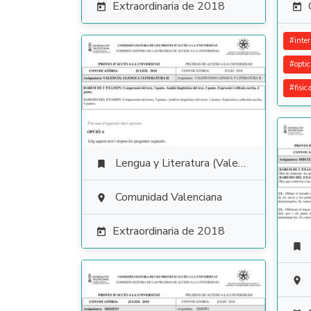
Extraordinaria de 2018


#
inte
#
opti
#
fisic
Lengua y Literatura (Valenciano)

Comunidad Valenciana

Extraordinaria de 2018


