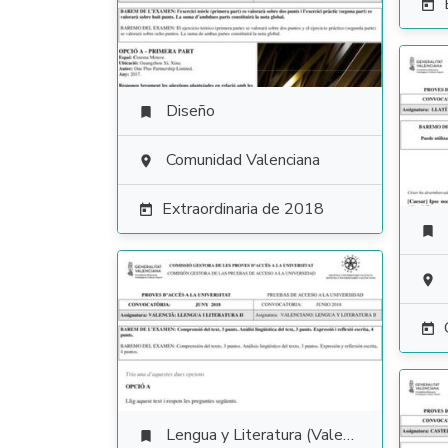

Diseño

Comunidad Valenciana

Extraordinaria de 2018




Lengua y Literatura (Valenciano)
