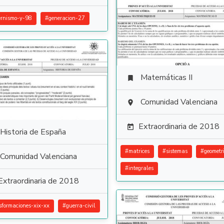
rnismo-y-98
#
generacion-27
Matemáticas II

Comunidad Valenciana

Extraordinaria de 2018

Historia de España
#
matrices
#
sistemas
#
geometr
Comunidad Valenciana
#
integrales
Extraordinaria de 2018
sformaciones-xix-xx
#
guerra-civil