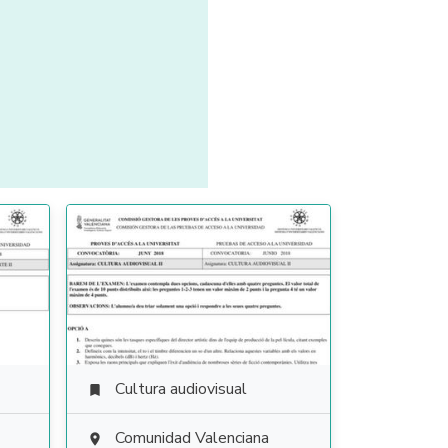
Cultura audiovisual

Comunidad Valenciana
