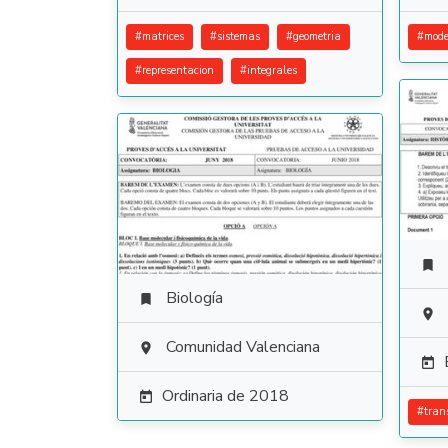
#
matrices
#
sistemas
#
geometria
#
mode
#
representacion
#
integrales

Biología


Comunidad Valenciana


Ordinaria de 2018

#
tran