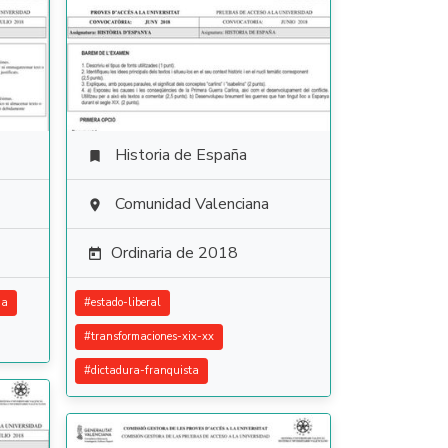
Historia de España

Comunidad Valenciana

Ordinaria de 2018

ia
#
estado-liberal
#
transformaciones-xix-xx
#
dictadura-franquista