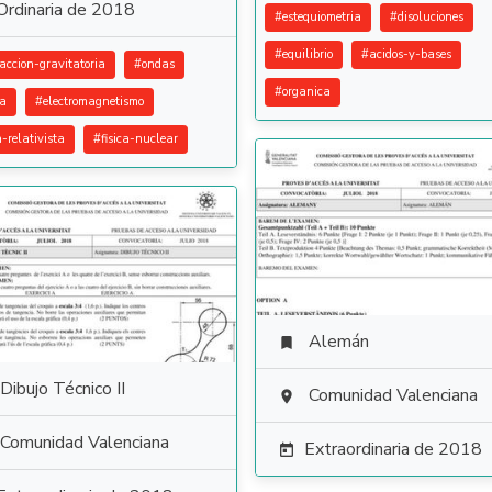
Ordinaria de 2018
#
estequiometria
#
disoluciones
#
equilibrio
#
acidos-y-bases
raccion-gravitatoria
#
ondas
#
organica
ca
#
electromagnetismo
a-relativista
#
fisica-nuclear
Alemán

Dibujo Técnico II
Comunidad Valenciana

Comunidad Valenciana
Extraordinaria de 2018
