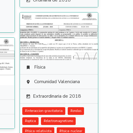
Ordinaria de 2018

Física

Comunidad Valenciana

Extraordinaria de 2018

#
interaccion-gravitatoria
#
ondas
#
optica
#
electromagnetismo
#
fisica-relativista
#
fisica-nuclear