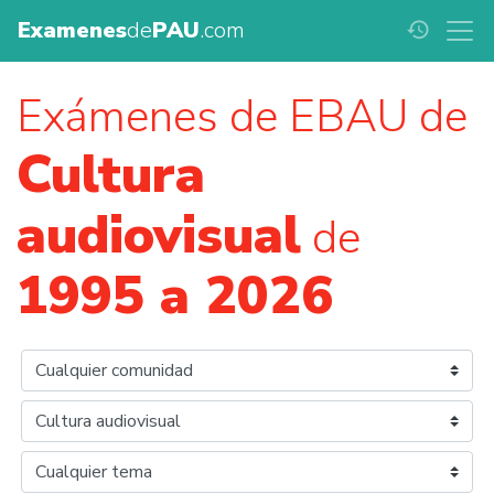
Examenes
de
PAU
.com
history
Exámenes de EBAU de
Cultura
audiovisual
de
1995 a 2026