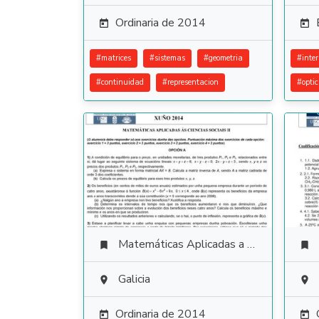
Ordinaria de 2014


#
matrices
#
sistemas
#
geometria
#
inte
#
continuidad
#
representacion
#
opti
Matemáticas Aplicadas a las Ciencias Sociales


Galicia


Ordinaria de 2014

