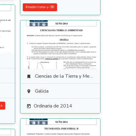
#
modernismo-y-98
Ciencias de la Tierra y Medioambientales

Galicia

Ordinaria de 2014
ia
