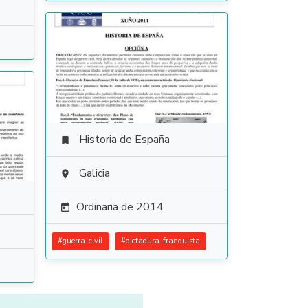
Historia de España

Galicia

Ordinaria de 2014

#
guerra-civil
#
dictadura-franquista