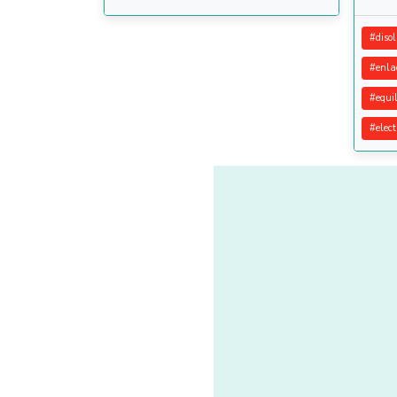
#
diso
#
enla
#
equil
#
elec