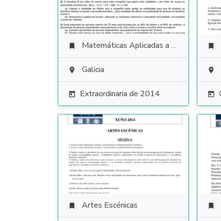
Matemáticas Aplicadas a las Ciencias Sociales


Galicia


Extraordinaria de 2014


Artes Escénicas

