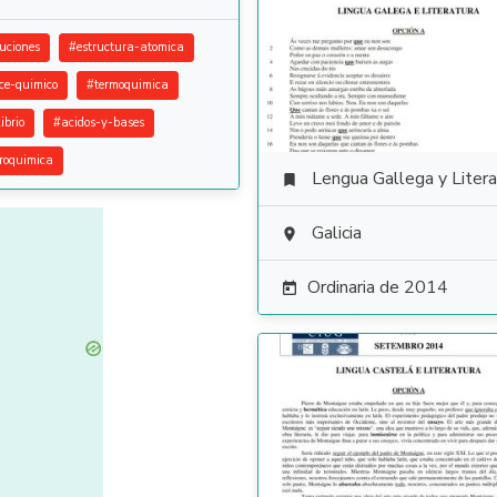
luciones
#
estructura-atomica
ce-quimico
#
termoquimica
ibrio
#
acidos-y-bases
troquimica
Lengua Gallega y Litera

Galicia

Ordinaria de 2014
