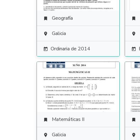
Geografía


Galicia


Ordinaria de 2014


Matemáticas II


Galicia

