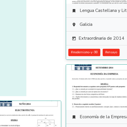
Lengua Castellana y Literat

Galicia

Extraordinaria de 2014

#
modernismo-y-98
#
ensayo
Economía de la Empres
