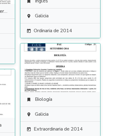
Inglés

ura
Galicia

Ordinaria de 2014

Biología

Galicia

a
Extraordinaria de 2014
