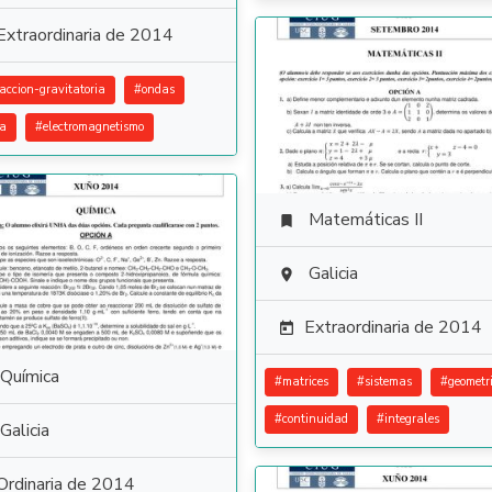
Extraordinaria de 2014
raccion-gravitatoria
#
ondas
ca
#
electromagnetismo
Matemáticas II

Galicia

Extraordinaria de 2014

Química
#
matrices
#
sistemas
#
geometr
#
continuidad
#
integrales
Galicia
Ordinaria de 2014