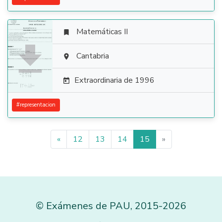
Matemáticas II


Cantabria

Extraordinaria de 1996

#
representacion
«
12
13
14
15
»
©
Exámenes de PAU
,
2015
-2026