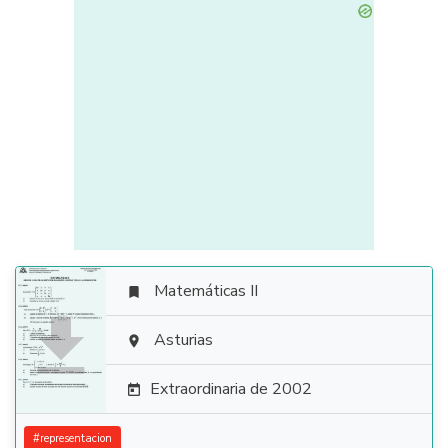
Matemáticas II


Asturias

Extraordinaria de 2002

#
representacion