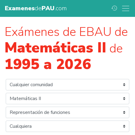
Examenes
de
PAU
.com
history
Exámenes de EBAU de
Matemáticas II
de
1995 a 2026