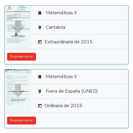
Matemáticas II


Cantabria

Extraordinaria de 2015

#
representacion
Matemáticas II


Fuera de España (UNED)

Ordinaria de 2015

#
representacion