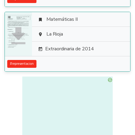
Matemáticas II


La Rioja

Extraordinaria de 2014

#
representacion