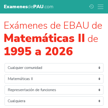
Examenes
de
PAU
.com
history
Exámenes de EBAU de
Matemáticas II
de
1995 a 2026