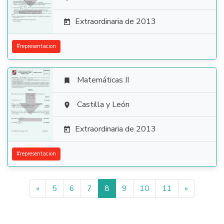

Extraordinaria de 2013

#
representacion
Matemáticas II


Castilla y León

Extraordinaria de 2013

#
representacion
«
5
6
7
8
9
10
11
»