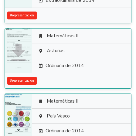
Extraordinaria de 2014

#
representacion
Matemáticas II


Asturias

Ordinaria de 2014

#
representacion
Matemáticas II


País Vasco

Ordinaria de 2014
