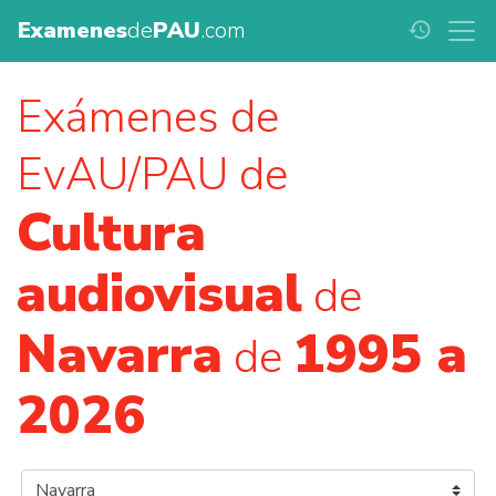
Examenes
de
PAU
.com
history
Exámenes de
EvAU/PAU de
Cultura
audiovisual
de
Navarra
1995 a
de
2026