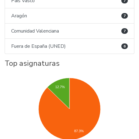
País Vasco
7
Aragón
7
Comunidad Valenciana
7
Fuera de España (UNED)
6
Top asignaturas
12.7%
87.3%