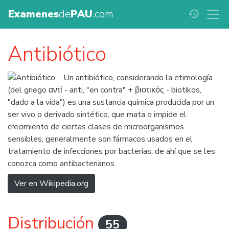
Examenes
de
PAU
.com
history
Antibiótico
Un antibiótico, considerando la etimología
(del griego αντί - anti, "en contra" + βιοτικός - biotikos,
"dado a la vida") es una sustancia química producida por un
ser vivo o derivado sintético, que mata o impide el
crecimiento de ciertas clases de microorganismos
sensibles, generalmente son fármacos usados en el
tratamiento de infecciones por bacterias, de ahí que se les
conozca como antibacterianos.
Ver en Wikipedia.org
Distribución
55