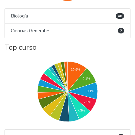
Biología
48
Ciencias Generales
7
Top curso
10.9%
9.1%
9.1%
7.3%
7.3%