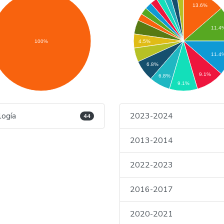
13.6%
11.4
100%
4.5%
11.4
6.8%
9.1%
6.8%
9.1%
logía
2023-2024
44
2013-2014
2022-2023
2016-2017
2020-2021