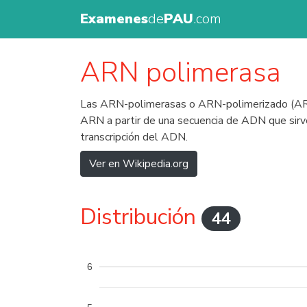
Examenes
de
PAU
.com
ARN polimerasa
Las ARN-polimerasas o ARN-polimerizado (ARNP)
ARN a partir de una secuencia de ADN que sirv
transcripción del ADN.
Ver en Wikipedia.org
Distribución
44
6