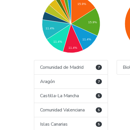
15.9%
15.9%
11.4%
11.4%
11.4%
11.4%
Comunidad de Madrid
Bio
7
Aragón
7
Castilla-La Mancha
5
Comunidad Valenciana
5
Islas Canarias
5