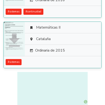
Ordinaria de 2016

#
sistemas
#
continuidad
Matemáticas II


Cataluña

Ordinaria de 2015

#
sistemas