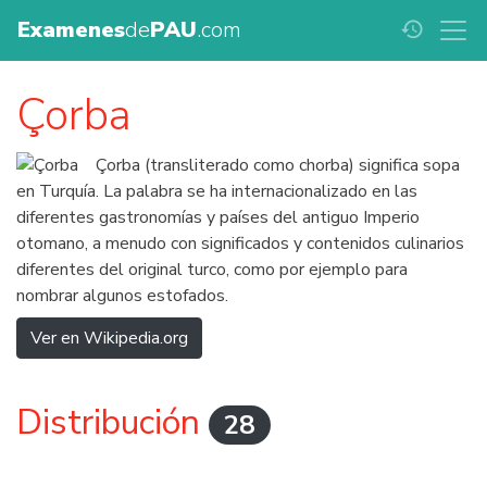
Examenes
de
PAU
.com
history
Çorba
Çorba (transliterado como chorba) significa sopa
en Turquía. La palabra se ha internacionalizado en las
diferentes gastronomías y países del antiguo Imperio
otomano, a menudo con significados y contenidos culinarios
diferentes del original turco, como por ejemplo para
nombrar algunos estofados.
Ver en Wikipedia.org
Distribución
28