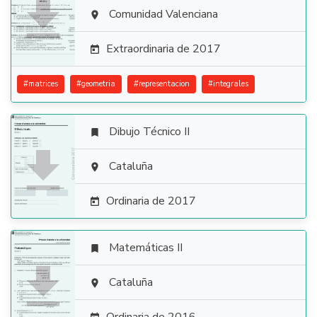

Comunidad Valenciana

Extraordinaria de 2017

#
matrices
#
geometria
#
representacion
#
integrales
Dibujo Técnico II


Cataluña

Ordinaria de 2017

Matemáticas II


Cataluña
