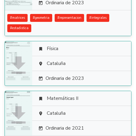
Ordinaria de 2023

#
matrices
#
geometria
#
representacion
#
integrales
#
estadistica
Física


Cataluña

Ordinaria de 2023

Matemáticas II


Cataluña

Ordinaria de 2021
