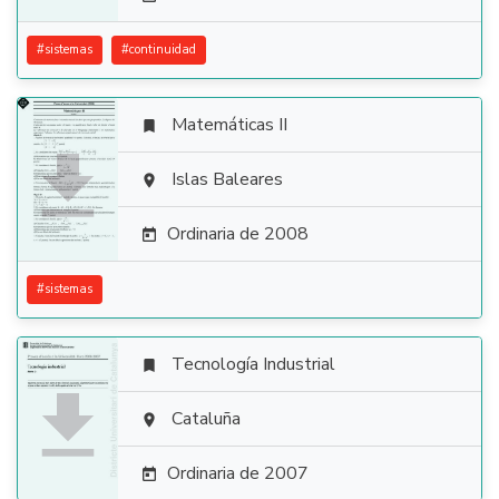
#
sistemas
#
continuidad
Matemáticas II


Islas Baleares

Ordinaria de 2008

#
sistemas
Tecnología Industrial


Cataluña

Ordinaria de 2007
