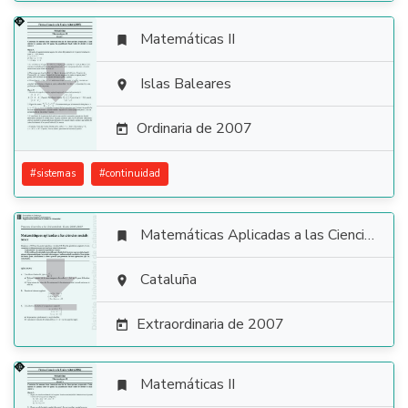
Matemáticas II


Islas Baleares

Ordinaria de 2007

#
sistemas
#
continuidad
Matemáticas Aplicadas a las Ciencias Sociales


Cataluña

Extraordinaria de 2007

Matemáticas II
