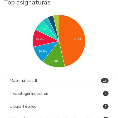
Top asignaturas
7.1%
10.7%
46.4%
10.7%
14.3%
Matemáticas II
13
Tecnología Industrial
4
Dibujo Técnico II
3