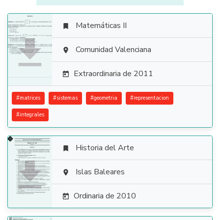
Matemáticas II


Comunidad Valenciana

Extraordinaria de 2011

#
matrices
#
sistemas
#
geometria
#
representacion
#
integrales
Historia del Arte


Islas Baleares

Ordinaria de 2010
