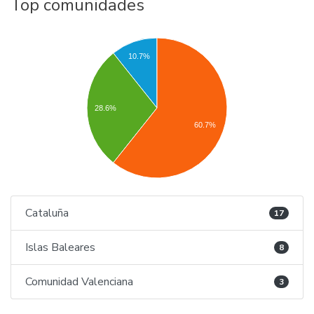
Top comunidades
10.7%
28.6%
60.7%
Cataluña
17
Islas Baleares
8
Comunidad Valenciana
3