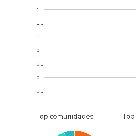
1…
1…
1…
0…
0…
0…
0…
Top comunidades
Top