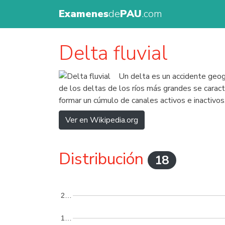
Examenes
de
PAU
.com
Delta fluvial
Un delta es un accidente geog
de los deltas de los ríos más grandes se carac
formar un cúmulo de canales activos e inactivos
Ver en Wikipedia.org
Distribución
18
2…
1…