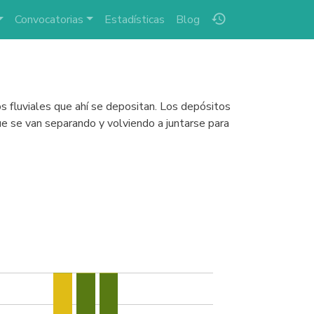
history
Convocatorias
Estadísticas
Blog
 fluviales que ahí se depositan. Los depósitos
ue se van separando y volviendo a juntarse para