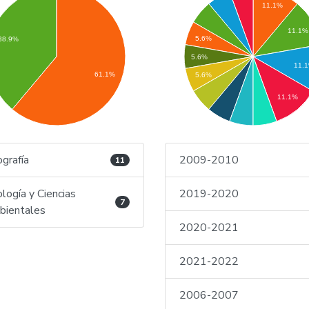
11.1%
11.1%
5.6%
38.9%
5.6%
11.
61.1%
5.6%
11.1%
grafía
2009-2010
11
logía y Ciencias
2019-2020
7
ientales
2020-2021
2021-2022
2006-2007