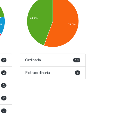
44.4%
55.6%
1%
Ordinaria
2
10
Extraordinaria
2
8
2
2
1