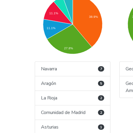
11.1%
38.9%
11.1%
27.8%
Navarra
Geo
7
Aragón
Geo
5
Amb
La Rioja
2
Comunidad de Madrid
2
Asturias
1