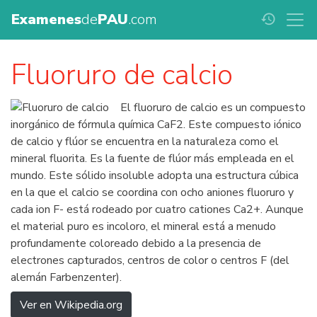
Examenes
de
PAU
.com
history
Fluoruro de calcio
El fluoruro de calcio es un compuesto
inorgánico de fórmula química CaF2. Este compuesto iónico
de calcio y flúor se encuentra en la naturaleza como el
mineral fluorita. Es la fuente de flúor más empleada en el
mundo. Este sólido insoluble adopta una estructura cúbica
en la que el calcio se coordina con ocho aniones fluoruro y
cada ion F- está rodeado por cuatro cationes Ca2+. Aunque
el material puro es incoloro, el mineral está a menudo
profundamente coloreado debido a la presencia de
electrones capturados, centros de color o centros F (del
alemán Farbenzenter).
Ver en Wikipedia.org