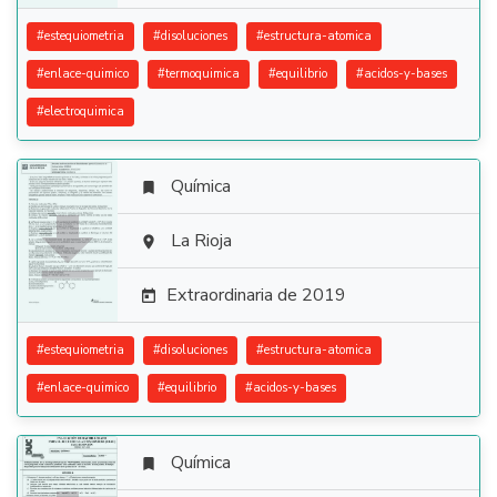
#
estequiometria
#
disoluciones
#
estructura-atomica
#
enlace-quimico
#
termoquimica
#
equilibrio
#
acidos-y-bases
#
electroquimica
Química


La Rioja

Extraordinaria de 2019

#
estequiometria
#
disoluciones
#
estructura-atomica
#
enlace-quimico
#
equilibrio
#
acidos-y-bases
Química
