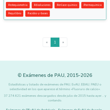
#
estequiometria
#
disoluciones
#
enlace-quimico
#
termoquimica
#
equilibrio
#
acidos-y-bases
«
1
»
©
Exámenes de PAU
,
2015
-2026
Estadísticas y listado de exámenes de PAU, EvAU, EBAU, PAEU o
selectividad en los que aparece el término «Fluoruro de calcio».
37.274.621 exámenes descargados desde julio de 2015 hasta ayer... y
contando.