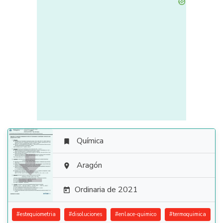
Química


Aragón

Ordinaria de 2021

#
estequiometria
#
disoluciones
#
enlace-quimico
#
termoquimica