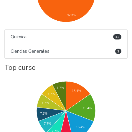
92.3%
Química
12
Ciencias Generales
1
Top curso
7.7%
15.4%
7.7%
7.7%
15.4%
7.7%
7.7%
15.4%
7.7%