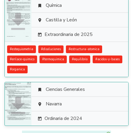
Química


Castilla y León

Extraordinaria de 2025

#
estequiometria
#
disoluciones
#
estructura-atomica
#
enlace-quimico
#
termoquimica
#
equilibrio
#
acidos-y-bases
#
organica
Ciencias Generales


Navarra

Ordinaria de 2024
