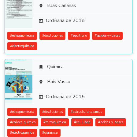

Islas Canarias

Ordinaria de 2018

#
estequiometria
#
disoluciones
#
equilibrio
#
acidos-y-bases
#
electroquimica
Química


País Vasco

Ordinaria de 2015

#
estequiometria
#
disoluciones
#
estructura-atomica
#
enlace-quimico
#
termoquimica
#
equilibrio
#
acidos-y-bases
#
electroquimica
#
organica