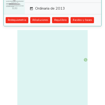
Ordinaria de 2013

#
estequiometria
#
disoluciones
#
equilibrio
#
acidos-y-bases