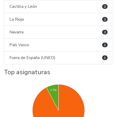
Castilla y León
2
La Rioja
2
Navarra
2
País Vasco
1
Fuera de España (UNED)
1
Top asignaturas
7.7%