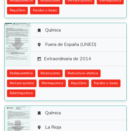
#
estequiometria
#
disoluciones
#
enlace-quimico
#
termoquimica
#
equilibrio
#
acidos-y-bases
Química


Fuera de España (UNED)

Extraordinaria de 2014

#
estequiometria
#
disoluciones
#
estructura-atomica
#
enlace-quimico
#
termoquimica
#
equilibrio
#
acidos-y-bases
#
electroquimica
Química


La Rioja
