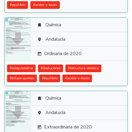
#
equilibrio
#
acidos-y-bases
Química


Andalucía

Ordinaria de 2020

#
estequiometria
#
disoluciones
#
estructura-atomica
#
enlace-quimico
#
equilibrio
#
acidos-y-bases
Química


Andalucía

Extraordinaria de 2020
