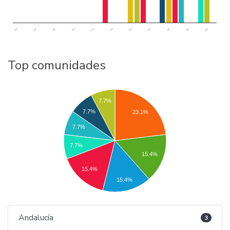
..
..
..
..
..
..
..
..
..
..
..
Top comunidades
7.7%
7.7%
23.1%
7.7%
7.7%
15.4%
15.4%
15.4%
Andalucía
3