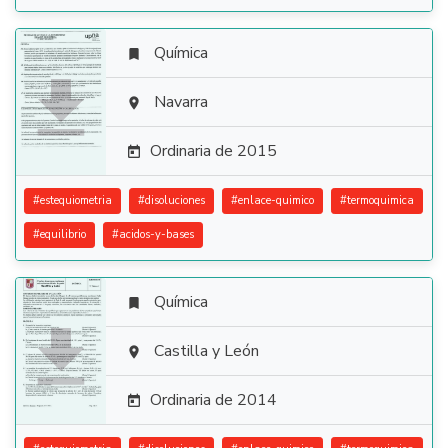
Química


Navarra

Ordinaria de 2015

#
estequiometria
#
disoluciones
#
enlace-quimico
#
termoquimica
#
equilibrio
#
acidos-y-bases
Química


Castilla y León

Ordinaria de 2014
