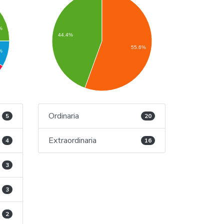
%
44.4%
55.6%
%
Ordinaria
5
20
Extraordinaria
4
16
3
3
2