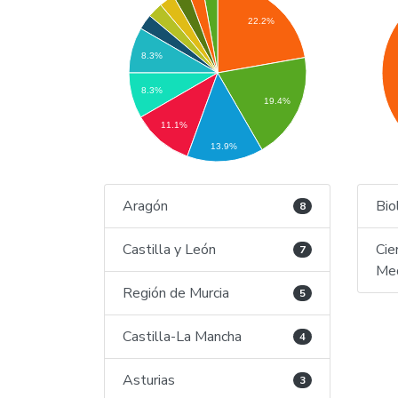
22.2%
8.3%
8.3%
19.4%
11.1%
13.9%
Aragón
Bio
8
Castilla y León
Cie
7
Med
Región de Murcia
5
Castilla-La Mancha
4
Asturias
3