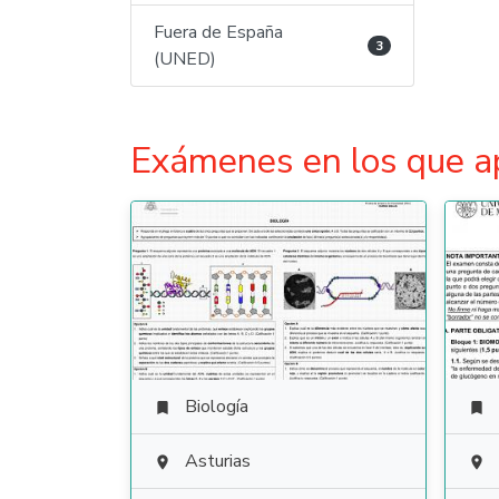
Fuera de España
3
(UNED)
Exámenes en los que a
Biología


Asturias

