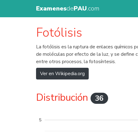
Examenes
de
PAU
.com
Fotólisis
La fotólisis es la ruptura de enlaces químicos po
de moléculas por efecto de la luz, y se define
entre otros procesos, la fotosíntesis.
Ver en Wikipedia.org
Distribución
36
5