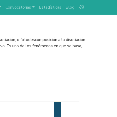
history
Convocatorias
Estadísticas
Blog
isociación, o fotodescomposición a la disociación
tivo. Es uno de los fenómenos en que se basa,