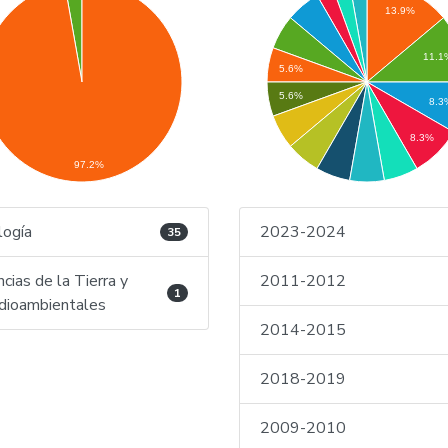
13.9%
11.1
5.6%
5.6%
8.3
8.3%
97.2%
logía
2023-2024
35
ncias de la Tierra y
2011-2012
1
ioambientales
2014-2015
2018-2019
2009-2010