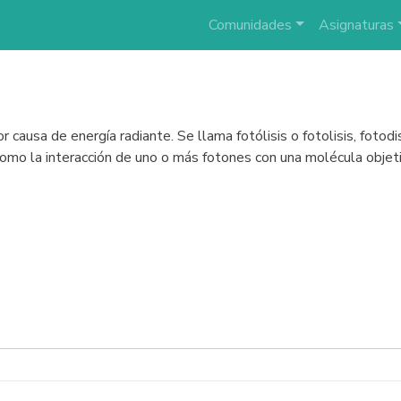
Comunidades
Asignaturas
r causa de energía radiante. Se llama fotólisis o fotolisis, fotod
 como la interacción de uno o más fotones con una molécula obje