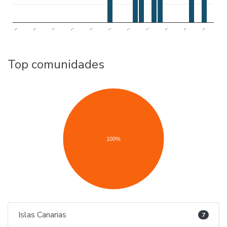
..
..
..
..
..
..
..
..
..
..
..
Top comunidades
100%
Islas Canarias
7