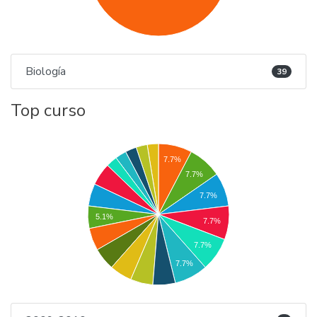
Biología
39
Top curso
7.7%
7.7%
7.7%
5.1%
7.7%
7.7%
7.7%