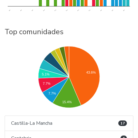
..
..
..
..
..
..
..
..
..
..
..
Top comunidades
43.6%
5.1%
7.7%
7.7%
15.4%
Castilla-La Mancha
17