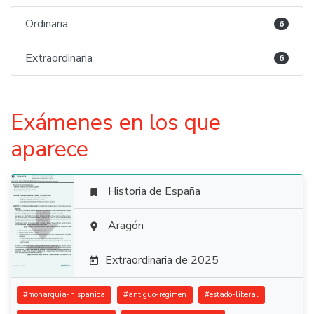
Ordinaria
6
Extraordinaria
6
Exámenes en los que
aparece
Historia de España


Aragón

Extraordinaria de 2025

#
monarquia-hispanica
#
antiguo-regimen
#
estado-liberal