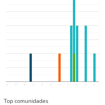
..
..
..
..
..
..
..
..
..
..
..
Top comunidades