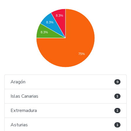
8.3%
8.3%
8.3%
75%
Aragón
9
Islas Canarias
1
Extremadura
1
Asturias
1