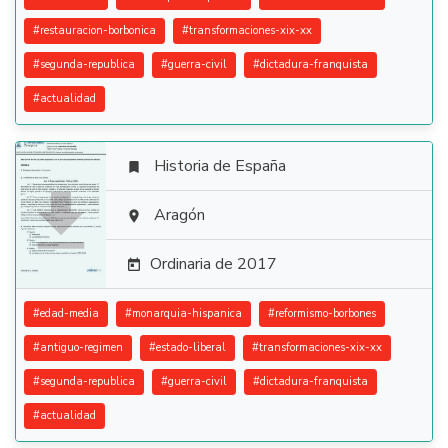
#
restauracion-borbonica
#
transformaciones-xix-xx
#
segunda-republica
#
guerra-civil
#
dictadura-franquista
#
actualidad
Historia de España


Aragón

Ordinaria de 2017

#
edad-media
#
monarquia-hispanica
#
reformismo-borbones
#
antiguo-regimen
#
estado-liberal
#
transformaciones-xix-xx
#
segunda-republica
#
guerra-civil
#
dictadura-franquista
#
actualidad