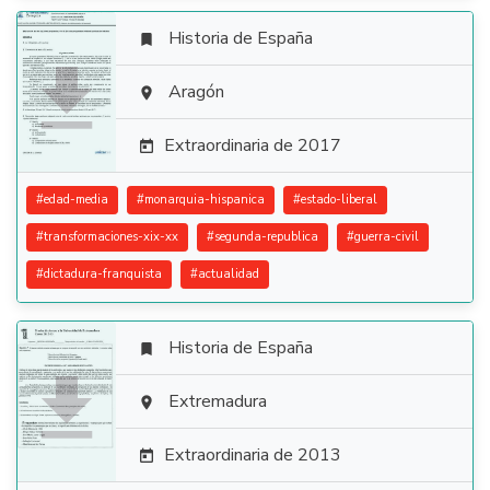
Historia de España


Aragón

Extraordinaria de 2017

#
edad-media
#
monarquia-hispanica
#
estado-liberal
#
transformaciones-xix-xx
#
segunda-republica
#
guerra-civil
#
dictadura-franquista
#
actualidad
Historia de España


Extremadura

Extraordinaria de 2013
