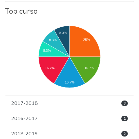
Top curso
8.3%
25%
8.3%
8.3%
16.7%
16.7%
16.7%
2017-2018
3
2016-2017
2
2018-2019
2