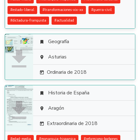
#
estado-liberal
#
transformaciones-xix-xx
#
guerra-civil
#
dictadura-franquista
#
actualidad
Geografía


Asturias

Ordinaria de 2018

Historia de España


Aragón

Extraordinaria de 2018

#
edad-media
#
monarquia-hispanica
#
reformismo-borbones