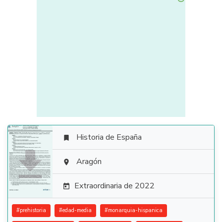
Historia de España


Aragón

Extraordinaria de 2022

#
prehistoria
#
edad-media
#
monarquia-hispanica