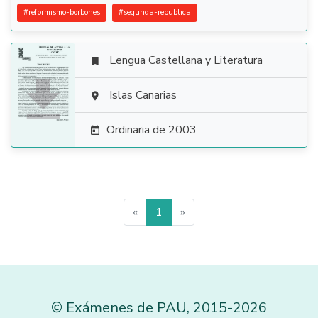
#
reformismo-borbones
#
segunda-republica
Lengua Castellana y Literatura


Islas Canarias

Ordinaria de 2003

«
1
»
©
Exámenes de PAU
,
2015
-2026