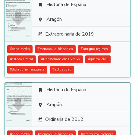
Historia de España


Aragón

Extraordinaria de 2019

#
edad-media
#
monarquia-hispanica
#
antiguo-regimen
#
estado-liberal
#
transformaciones-xix-xx
#
guerra-civil
#
dictadura-franquista
#
actualidad
Historia de España


Aragón

Ordinaria de 2018

#
edad-media
#
monarquia-hispanica
#
reformismo-borbones