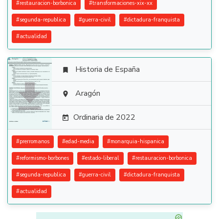
#
restauracion-borbonica
#
transformaciones-xix-xx
#
segunda-republica
#
guerra-civil
#
dictadura-franquista
#
actualidad
Historia de España


Aragón

Ordinaria de 2022

#
prerromanos
#
edad-media
#
monarquia-hispanica
#
reformismo-borbones
#
estado-liberal
#
restauracion-borbonica
#
segunda-republica
#
guerra-civil
#
dictadura-franquista
#
actualidad