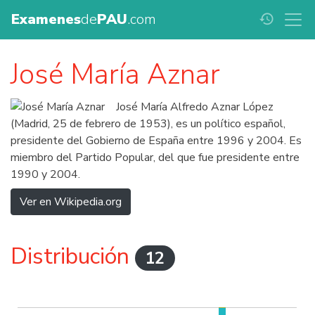
Examenes
de
PAU
.com
history
José María Aznar
José María Alfredo Aznar López
(Madrid, 25 de febrero de 1953), es un político español,
presidente del Gobierno de España entre 1996 y 2004. Es
miembro del Partido Popular, del que fue presidente entre
1990 y 2004.
Ver en Wikipedia.org
Distribución
12