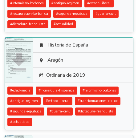
#
reformismo-borbones
#
antiguo-regimen
#
estado-liberal
#
restauracion-borbonica
#
segunda-republica
#
guerra-civil
#
dictadura-franquista
#
actualidad
Historia de España


Aragón

Ordinaria de 2019

#
edad-media
#
monarquia-hispanica
#
reformismo-borbones
#
antiguo-regimen
#
estado-liberal
#
transformaciones-xix-xx
#
segunda-republica
#
guerra-civil
#
dictadura-franquista
#
actualidad