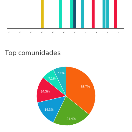
..
..
..
..
..
..
..
..
..
..
..
Top comunidades
7.1%
7.1%
35.7%
14.3%
14.3%
21.4%