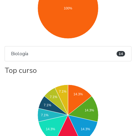
100%
Biología
14
Top curso
7.1%
14.3%
7.1%
7.1%
14.3%
7.1%
14.3%
14.3%