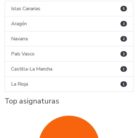
Islas Canarias
5
Aragón
3
Navarra
2
País Vasco
2
Castilla-La Mancha
1
La Rioja
1
Top asignaturas