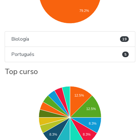
79.2%
Biología
19
Portugués
5
Top curso
12.5%
12.5%
8.3%
8.3%
8.3%