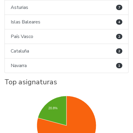
Asturias
7
Islas Baleares
4
País Vasco
2
Cataluña
2
Navarra
1
Top asignaturas
20.8%