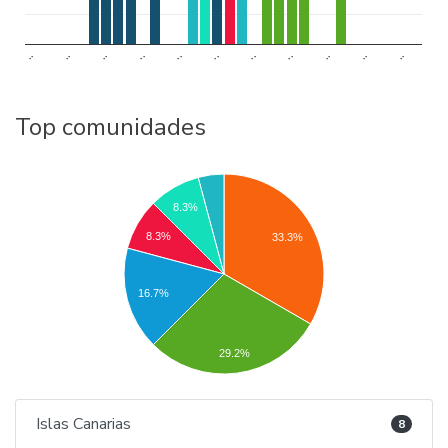
..
..
..
..
..
..
..
..
..
..
..
Top comunidades
8.3%
8.3%
33.3%
16.7%
29.2%
Islas Canarias
8