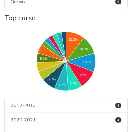
Química
5
Top curso
10.3%
10.3%
5.1%
10.3%
10.3%
7.7%
7.7%
7.7%
2012-2013
4
2020-2021
4