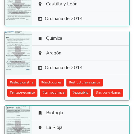

Castilla y León

Ordinaria de 2014

Química


Aragón

Ordinaria de 2014

#
estequiometria
#
disoluciones
#
estructura-atomica
#
enlace-quimico
#
termoquimica
#
equilibrio
#
acidos-y-bases
Biología


La Rioja
