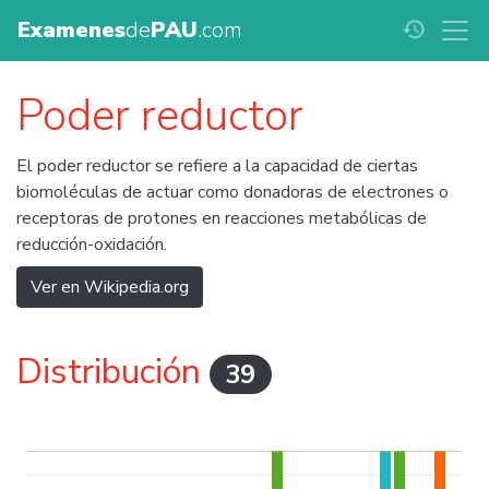
Examenes
de
PAU
.com
history
Poder reductor
El poder reductor se refiere a la capacidad de ciertas
biomoléculas de actuar como donadoras de electrones o
receptoras de protones en reacciones metabólicas de
reducción-oxidación.
Ver en Wikipedia.org
Distribución
39