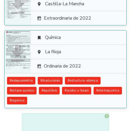

Castilla-La Mancha

Extraordinaria de 2022

Química


La Rioja

Ordinaria de 2022

#
estequiometria
#
disoluciones
#
estructura-atomica
#
enlace-quimico
#
equilibrio
#
acidos-y-bases
#
electroquimica
#
organica