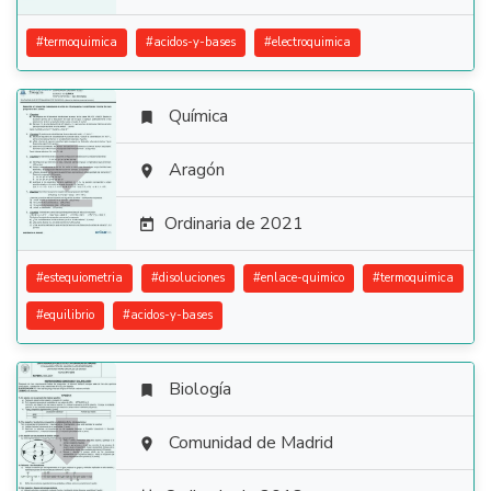
#
termoquimica
#
acidos-y-bases
#
electroquimica
Química


Aragón

Ordinaria de 2021

#
estequiometria
#
disoluciones
#
enlace-quimico
#
termoquimica
#
equilibrio
#
acidos-y-bases
Biología


Comunidad de Madrid
