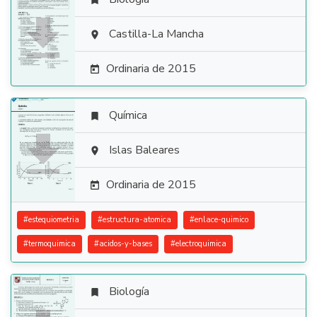


Castilla-La Mancha

Ordinaria de 2015

Química


Islas Baleares

Ordinaria de 2015

#
estequiometria
#
estructura-atomica
#
enlace-quimico
#
termoquimica
#
acidos-y-bases
#
electroquimica
Biología
