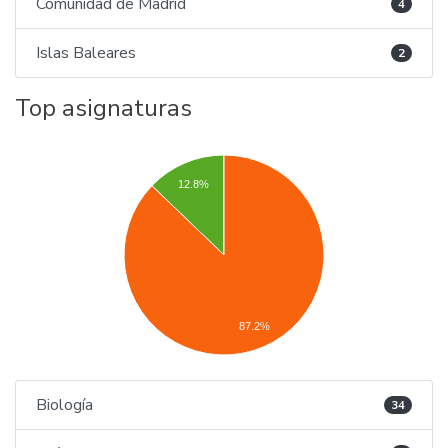
Comunidad de Madrid
4
Islas Baleares
2
Top asignaturas
12.8%
87.2%
Biología
34