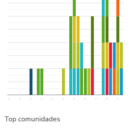
..
..
..
..
..
..
..
..
..
..
..
Top comunidades