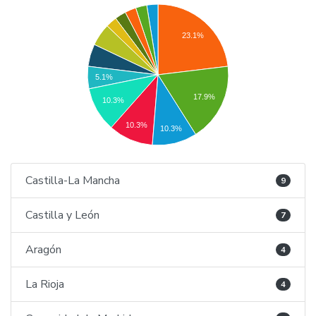
23.1%
5.1%
17.9%
10.3%
10.3%
10.3%
Castilla-La Mancha
9
Castilla y León
7
Aragón
4
La Rioja
4