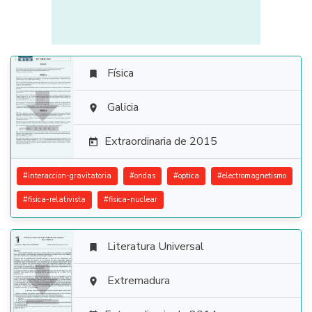
Física


Galicia

Extraordinaria de 2015

#
interaccion-gravitatoria
#
ondas
#
optica
#
electromagnetismo
#
fisica-relativista
#
fisica-nuclear
Literatura Universal


Extremadura
