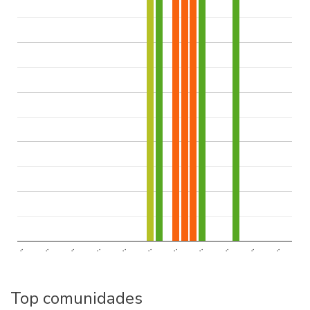
..
..
..
..
..
..
..
..
..
..
..
Top comunidades