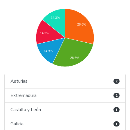
14.3%
28.6%
14.3%
14.3%
28.6%
Asturias
2
Extremadura
2
Castilla y León
1
Galicia
1