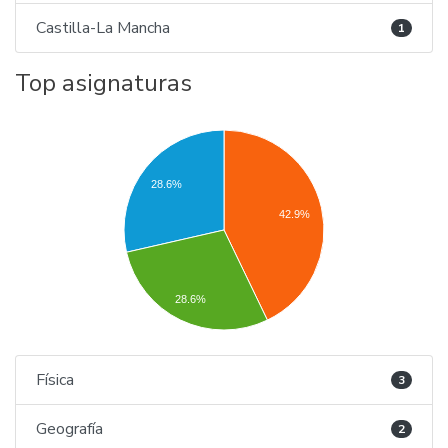
Castilla-La Mancha
1
Top asignaturas
28.6%
42.9%
28.6%
Física
3
Geografía
2