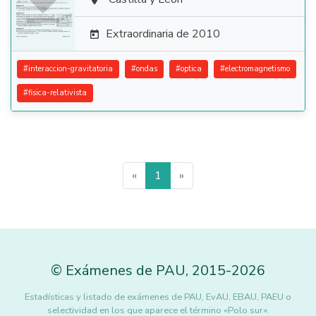


Extraordinaria de 2010

#
interaccion-gravitatoria
#
ondas
#
optica
#
electromagnetismo
#
fisica-relativista
«
1
»
©
Exámenes de PAU
,
2015
-2026
Estadísticas y listado de exámenes de PAU, EvAU, EBAU, PAEU o
selectividad en los que aparece el término «Polo sur».