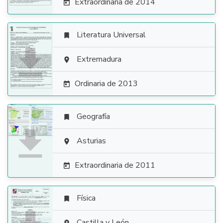
Extraordinaria de 2014

Literatura Universal


Extremadura

Ordinaria de 2013

Geografía


Asturias

Extraordinaria de 2011

Física

Castilla y León