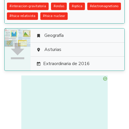
#
interaccion-gravitatoria
#
ondas
#
optica
#
electromagnetismo
#
fisica-relativista
#
fisica-nuclear
Geografía


Asturias

Extraordinaria de 2016
