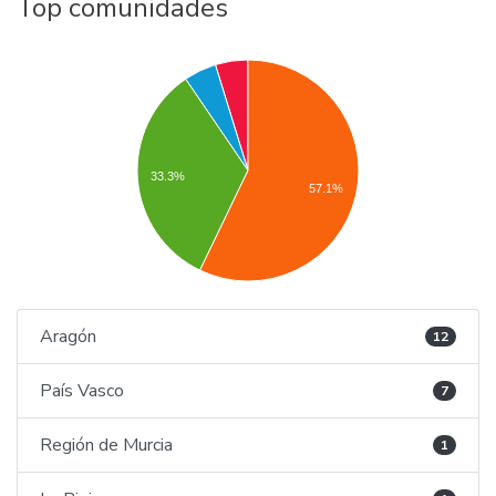
Top comunidades
33.3%
57.1%
Aragón
12
País Vasco
7
Región de Murcia
1