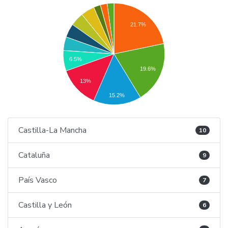
21.7%
6.5%
19.6%
13%
15.2%
Castilla-La Mancha
10
Cataluña
9
País Vasco
7
Castilla y León
6