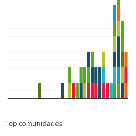
..
..
..
..
..
..
..
..
..
..
..
Top comunidades