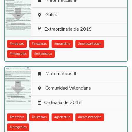
Matemáticas II


Galicia

Extraordinaria de 2019

#
matrices
#
sistemas
#
geometria
#
representacion
#
integrales
#
estadistica
Matemáticas II


Comunidad Valenciana

Ordinaria de 2018

#
matrices
#
sistemas
#
geometria
#
representacion
#
integrales