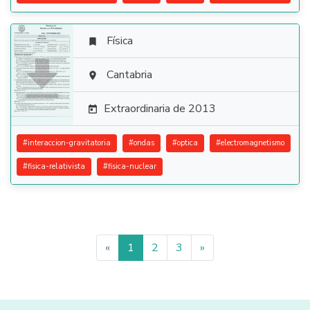
Física


Cantabria

Extraordinaria de 2013

#
interaccion-gravitatoria
#
ondas
#
optica
#
electromagnetismo
#
fisica-relativista
#
fisica-nuclear
«
1
2
3
»