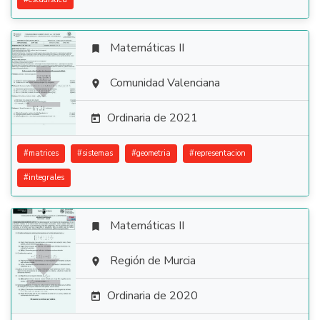
Matemáticas II


Comunidad Valenciana

Ordinaria de 2021

#
matrices
#
sistemas
#
geometria
#
representacion
#
integrales
Matemáticas II


Región de Murcia

Ordinaria de 2020
