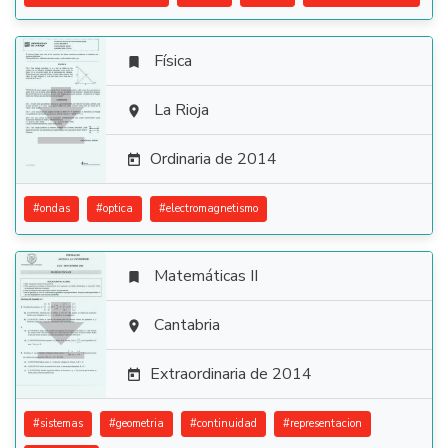
Física


La Rioja

Ordinaria de 2014

#
ondas
#
optica
#
electromagnetismo
Matemáticas II


Cantabria

Extraordinaria de 2014

#
sistemas
#
geometria
#
continuidad
#
representacion