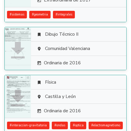
Extraordinaria de 2017

#
sistemas
#
geometria
#
integrales
Dibujo Técnico II


Comunidad Valenciana

Ordinaria de 2016

Física


Castilla y León

Ordinaria de 2016

#
interaccion-gravitatoria
#
ondas
#
optica
#
electromagnetismo