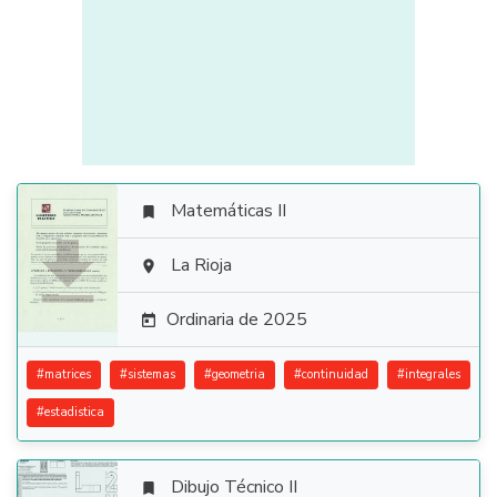
Matemáticas II


La Rioja

Ordinaria de 2025

#
matrices
#
sistemas
#
geometria
#
continuidad
#
integrales
#
estadistica
Dibujo Técnico II
