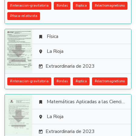
#
interaccion-gravitatoria
#
ondas
#
optica
#
electromagnetismo
#
fisica-relativista
Física


La Rioja

Extraordinaria de 2023

#
interaccion-gravitatoria
#
ondas
#
optica
#
electromagnetismo
Matemáticas Aplicadas a las Ciencias Sociales


La Rioja

Extraordinaria de 2023
