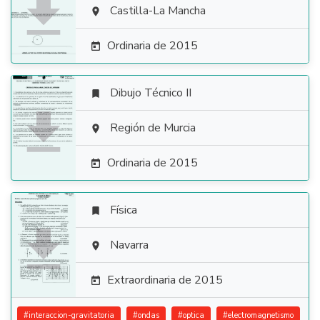

Castilla-La Mancha

Ordinaria de 2015

Dibujo Técnico II


Región de Murcia

Ordinaria de 2015

Física


Navarra

Extraordinaria de 2015

#
interaccion-gravitatoria
#
ondas
#
optica
#
electromagnetismo