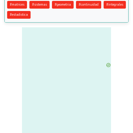
#
matrices
#
sistemas
#
geometria
#
continuidad
#
integrales
#
estadistica