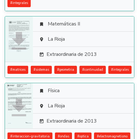
#
integrales
Matemáticas II


La Rioja

Extraordinaria de 2013

#
matrices
#
sistemas
#
geometria
#
continuidad
#
integrales
Física


La Rioja

Extraordinaria de 2013

#
interaccion-gravitatoria
#
ondas
#
optica
#
electromagnetismo