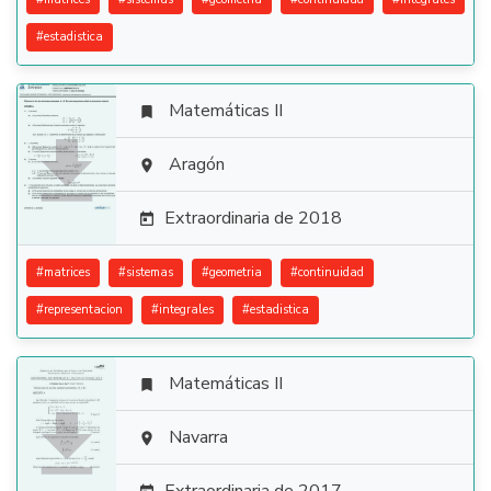
#
estadistica
Matemáticas II


Aragón

Extraordinaria de 2018

#
matrices
#
sistemas
#
geometria
#
continuidad
#
representacion
#
integrales
#
estadistica
Matemáticas II


Navarra
