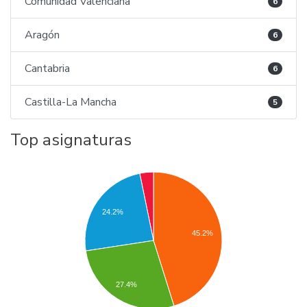
Comunidad Valenciana
6
Aragón
6
Cantabria
6
Castilla-La Mancha
5
Top asignaturas
24.2%
45.2%
27.4%