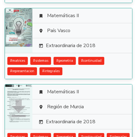
Matemáticas II


País Vasco

Extraordinaria de 2018

#
matrices
#
sistemas
#
geometria
#
continuidad
#
representacion
#
integrales
Matemáticas II


Región de Murcia

Extraordinaria de 2018

#
matrices
#
sistemas
#
geometria
#
continuidad
#
integrales