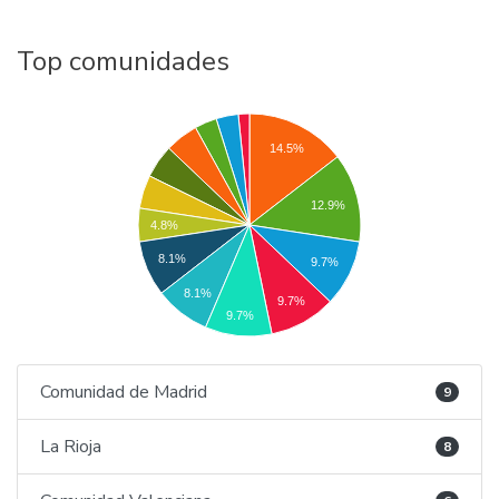
Top comunidades
14.5%
12.9%
4.8%
8.1%
9.7%
8.1%
9.7%
9.7%
Comunidad de Madrid
9
La Rioja
8