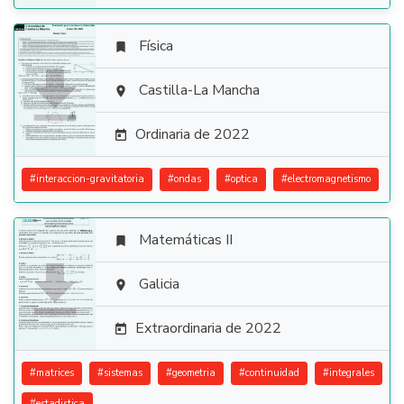
Física


Castilla-La Mancha

Ordinaria de 2022

#
interaccion-gravitatoria
#
ondas
#
optica
#
electromagnetismo
Matemáticas II


Galicia

Extraordinaria de 2022

#
matrices
#
sistemas
#
geometria
#
continuidad
#
integrales
#
estadistica