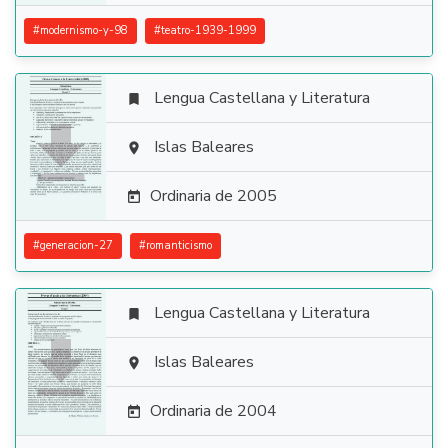
#
modernismo-y-98
#
teatro-1939-1999
Lengua Castellana y Literatura


Islas Baleares

Ordinaria de 2005

#
generacion-27
#
romanticismo
Lengua Castellana y Literatura


Islas Baleares

Ordinaria de 2004
