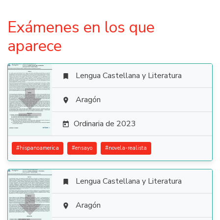
Exámenes en los que
aparece
Lengua Castellana y Literatura


Aragón

Ordinaria de 2023

#
hispanoamerica
#
ensayo
#
novela-realista
Lengua Castellana y Literatura


Aragón
