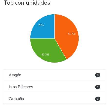
Top comunidades
25%
41.7%
33.3%
Aragón
5
Islas Baleares
4
Cataluña
3