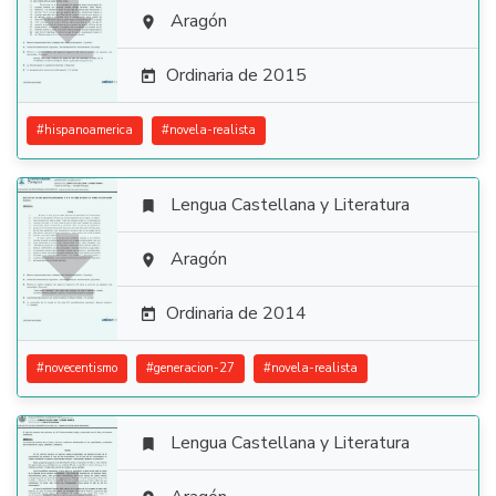

Aragón

Ordinaria de 2015

#
hispanoamerica
#
novela-realista
Lengua Castellana y Literatura


Aragón

Ordinaria de 2014

#
novecentismo
#
generacion-27
#
novela-realista
Lengua Castellana y Literatura
