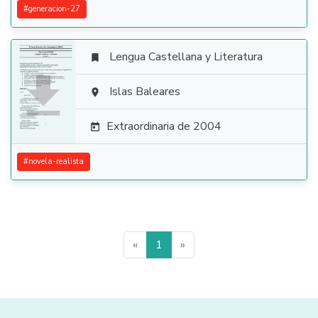
#
generacion-27
Lengua Castellana y Literatura


Islas Baleares

Extraordinaria de 2004

#
novela-realista
«
1
»