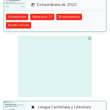
Extraordinaria de 2020

#
novecentismo
#
generacion-27
#
hispanoamerica
#
novela-realista
Lengua Castellana y Literatura
