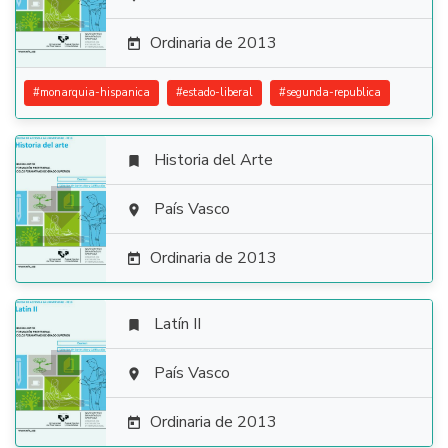

Ordinaria de 2013

#
monarquia-hispanica
#
estado-liberal
#
segunda-republica
Historia del Arte


País Vasco

Ordinaria de 2013

Latín II


País Vasco

Ordinaria de 2013
