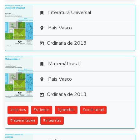
Literatura Universal


País Vasco

Ordinaria de 2013

Matemáticas II


País Vasco

Ordinaria de 2013

#
matrices
#
sistemas
#
geometria
#
continuidad
#
representacion
#
integrales