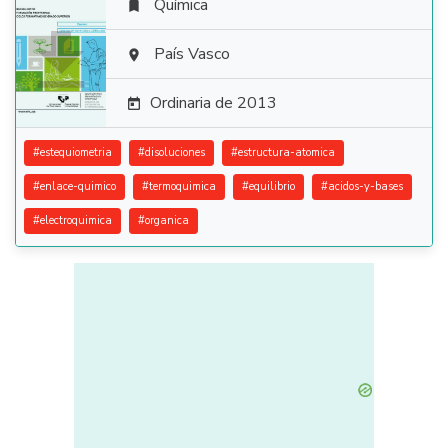
Química


País Vasco

Ordinaria de 2013

#
estequiometria
#
disoluciones
#
estructura-atomica
#
enlace-quimico
#
termoquimica
#
equilibrio
#
acidos-y-bases
#
electroquimica
#
organica