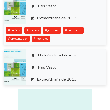

País Vasco

Extraordinaria de 2013

#
matrices
#
sistemas
#
geometria
#
continuidad
#
representacion
#
integrales
Historia de la Filosofía


País Vasco

Extraordinaria de 2013
