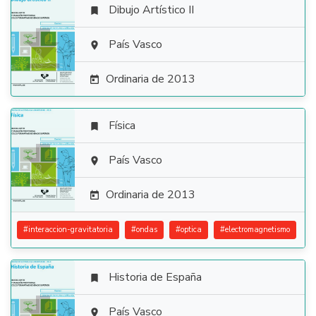
Dibujo Artístico II


País Vasco

Ordinaria de 2013

Física


País Vasco

Ordinaria de 2013

#
interaccion-gravitatoria
#
ondas
#
optica
#
electromagnetismo
Historia de España

País Vasco
