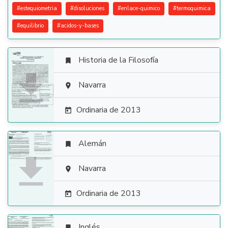
#
estequiometria
#
disoluciones
#
enlace-quimico
#
termoquimica
#
equilibrio
#
acidos-y-bases
Historia de la Filosofía


Navarra

Ordinaria de 2013

Alemán


Navarra

Ordinaria de 2013

Inglés
