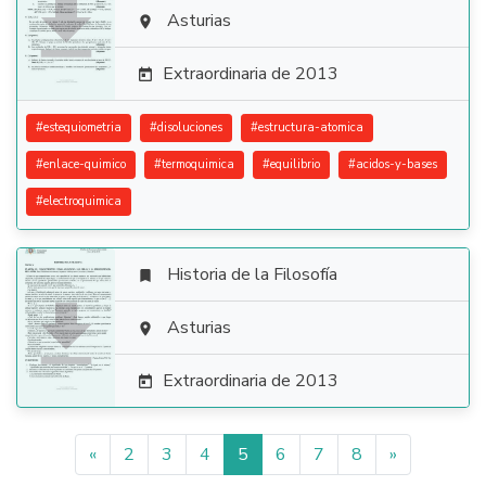

Asturias

Extraordinaria de 2013

#
estequiometria
#
disoluciones
#
estructura-atomica
#
enlace-quimico
#
termoquimica
#
equilibrio
#
acidos-y-bases
#
electroquimica
Historia de la Filosofía


Asturias

Extraordinaria de 2013

«
2
3
4
5
6
7
8
»