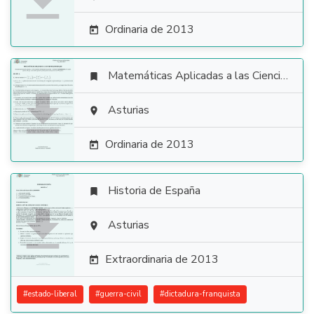

Ordinaria de 2013

Matemáticas Aplicadas a las Ciencias Sociales


Asturias

Ordinaria de 2013

Historia de España


Asturias

Extraordinaria de 2013

#
estado-liberal
#
guerra-civil
#
dictadura-franquista