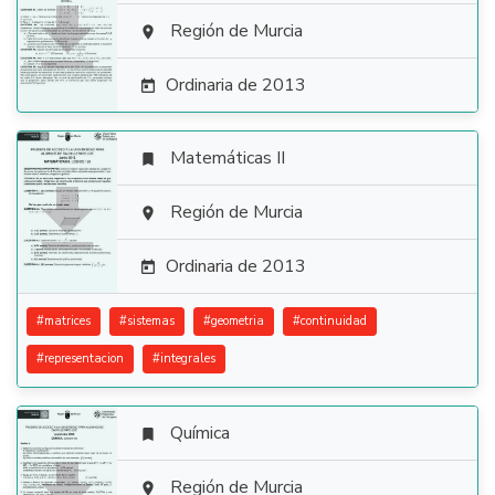

Región de Murcia

Ordinaria de 2013

Matemáticas II


Región de Murcia

Ordinaria de 2013

#
matrices
#
sistemas
#
geometria
#
continuidad
#
representacion
#
integrales
Química

Región de Murcia
