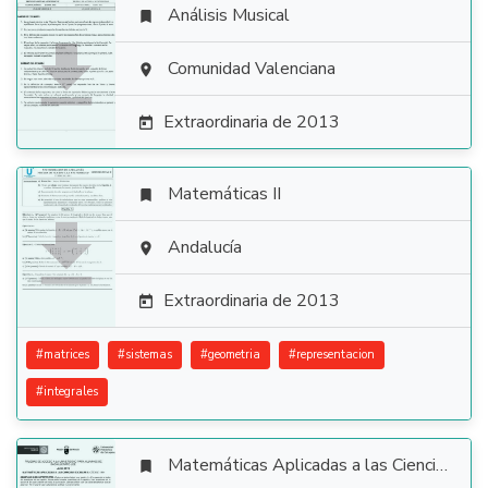
Análisis Musical


Comunidad Valenciana

Extraordinaria de 2013

Matemáticas II


Andalucía

Extraordinaria de 2013

#
matrices
#
sistemas
#
geometria
#
representacion
#
integrales
Matemáticas Aplicadas a las Ciencias Sociales
