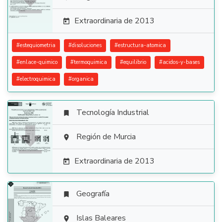

Extraordinaria de 2013

#
estequiometria
#
disoluciones
#
estructura-atomica
#
enlace-quimico
#
termoquimica
#
equilibrio
#
acidos-y-bases
#
electroquimica
#
organica
Tecnología Industrial


Región de Murcia

Extraordinaria de 2013

Geografía


Islas Baleares
