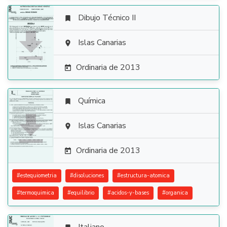
Dibujo Técnico II


Islas Canarias

Ordinaria de 2013

Química


Islas Canarias

Ordinaria de 2013

#
estequiometria
#
disoluciones
#
estructura-atomica
#
termoquimica
#
equilibrio
#
acidos-y-bases
#
organica