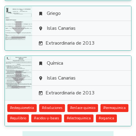
Griego


Islas Canarias

Extraordinaria de 2013

Química


Islas Canarias

Extraordinaria de 2013

#
estequiometria
#
disoluciones
#
enlace-quimico
#
termoquimica
#
equilibrio
#
acidos-y-bases
#
electroquimica
#
organica