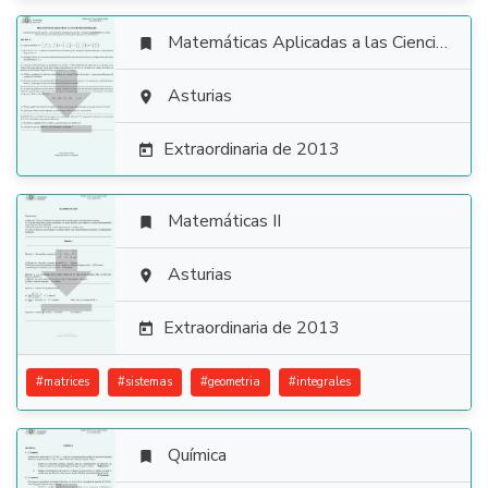
Matemáticas Aplicadas a las Ciencias Sociales


Asturias

Extraordinaria de 2013

Matemáticas II


Asturias

Extraordinaria de 2013

#
matrices
#
sistemas
#
geometria
#
integrales
Química
