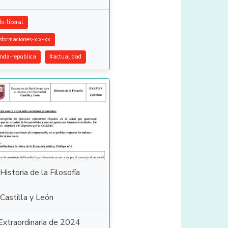
do-liberal
sformaciones-xix-xx
nda-republica
#
actualidad
Historia de la Filosofía
Castilla y León
Extraordinaria de 2024