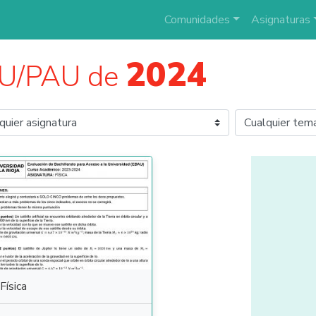
Comunidades
Asignaturas
2024
AU/PAU de
Física