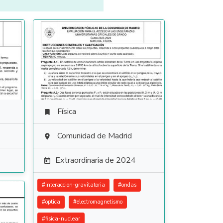
Física

Comunidad de Madrid

Extraordinaria de 2024

#
interaccion-gravitatoria
#
ondas
#
optica
#
electromagnetismo
#
fisica-nuclear