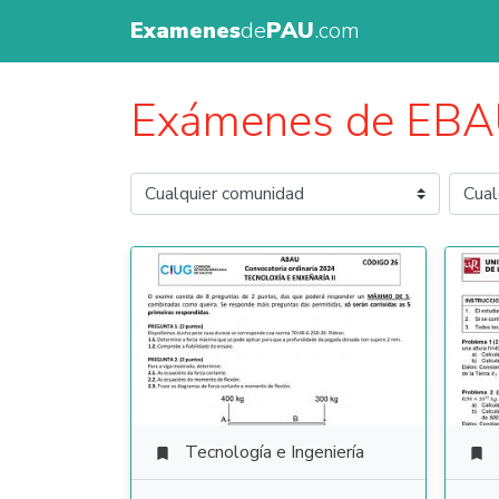
Examenes
de
PAU
.com
Exámenes de EB
Tecnología e Ingeniería

