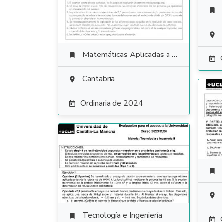


Matemáticas Aplicadas a las Ciencias Sociales


Cantabria

Ordinaria de 2024



Tecnología e Ingeniería

