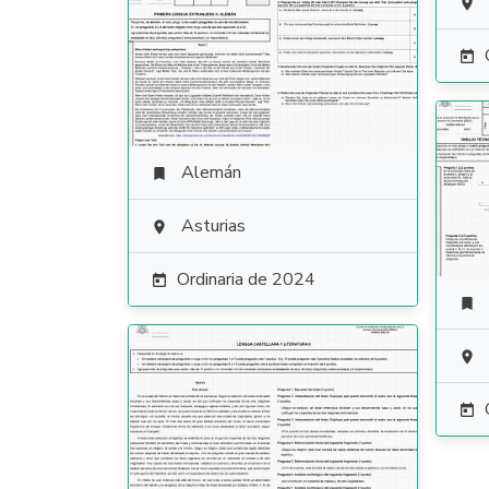


Alemán

Asturias

Ordinaria de 2024



