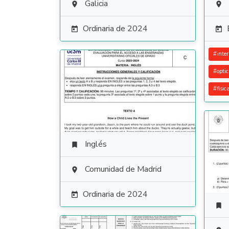
Galicia


Ordinaria de 2024


#
inte
#
opti
#
fisic
Inglés

Comunidad de Madrid

Ordinaria de 2024

