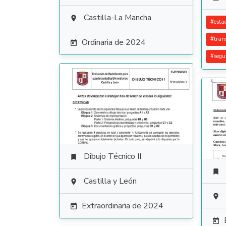
Castilla-La Mancha

#
esta
#
tran
Ordinaria de 2024

#
segu
Dibujo Técnico II


Castilla y León


Extraordinaria de 2024

