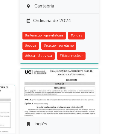
Cantabria

Ordinaria de 2024

#
interaccion-gravitatoria
#
ondas
#
optica
#
electromagnetismo
#
fisica-relativista
#
fisica-nuclear
Inglés
