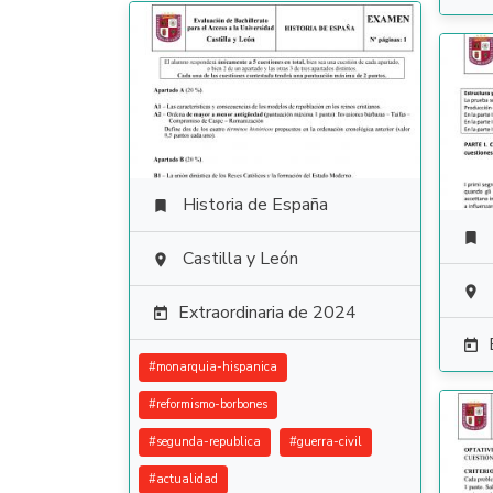
Historia de España


Castilla y León


Extraordinaria de 2024


#
monarquia-hispanica
#
reformismo-borbones
#
segunda-republica
#
guerra-civil
#
actualidad