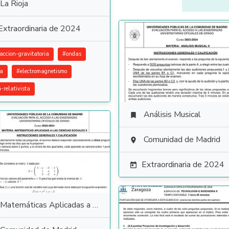
La Rioja
Extraordinaria de 2024
raccion-gravitatoria
#
ondas
ca
#
electromagnetismo
a-relativista
Análisis Musical

Comunidad de Madrid

Extraordinaria de 2024

Matemáticas Aplicadas a las Ciencias Sociales