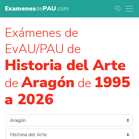
Examenes
de
PAU
.com
history
Exámenes de
EvAU/PAU de
Historia del Arte
Aragón
1995
de
de
a 2026