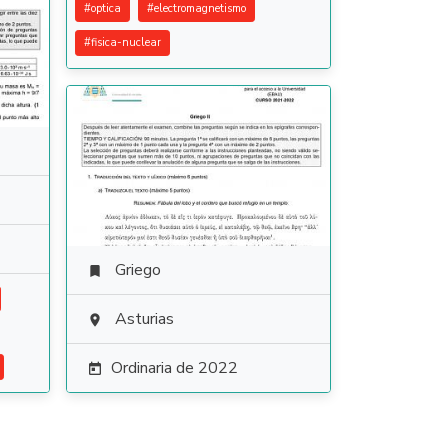
#
optica
#
electromagnetismo
#
fisica-nuclear
Griego

Asturias

Ordinaria de 2022
