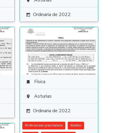
Asturias

Ordinaria de 2022

Física

Asturias

Ordinaria de 2022

#
interaccion-gravitatoria
#
ondas