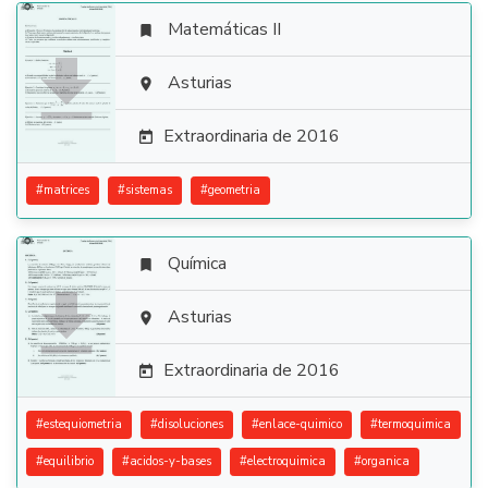
Matemáticas II


Asturias

Extraordinaria de 2016

#
matrices
#
sistemas
#
geometria
Química


Asturias

Extraordinaria de 2016

#
estequiometria
#
disoluciones
#
enlace-quimico
#
termoquimica
#
equilibrio
#
acidos-y-bases
#
electroquimica
#
organica