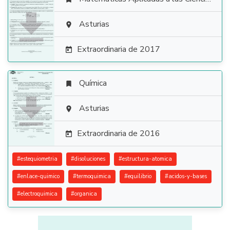

Asturias

Extraordinaria de 2017

Química


Asturias

Extraordinaria de 2016

#
estequiometria
#
disoluciones
#
estructura-atomica
#
enlace-quimico
#
termoquimica
#
equilibrio
#
acidos-y-bases
#
electroquimica
#
organica