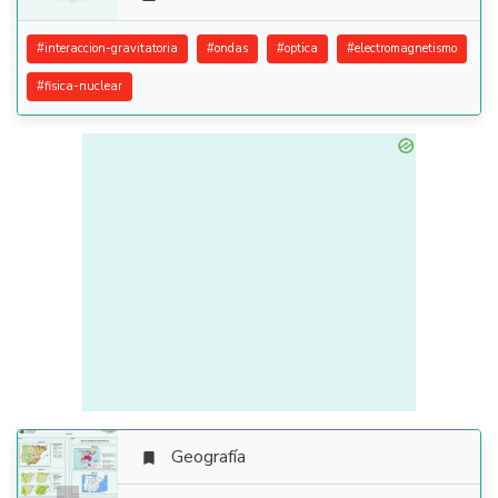
#
interaccion-gravitatoria
#
ondas
#
optica
#
electromagnetismo
#
fisica-nuclear
Geografía
