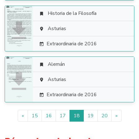
Historia de la Filosofía


Asturias

Extraordinaria de 2016

Alemán


Asturias

Extraordinaria de 2016

«
15
16
17
18
19
20
»