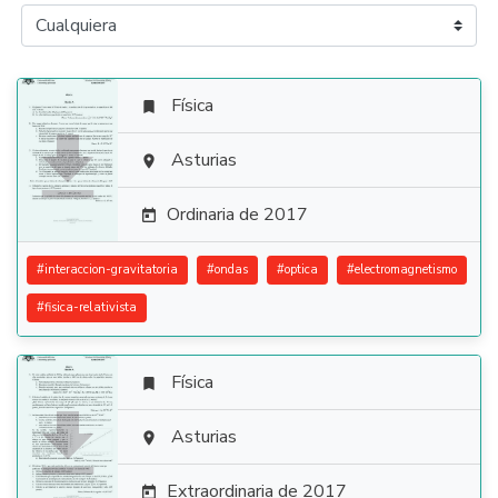
Física


Asturias

Ordinaria de 2017

#
interaccion-gravitatoria
#
ondas
#
optica
#
electromagnetismo
#
fisica-relativista
Física


Asturias

Extraordinaria de 2017
