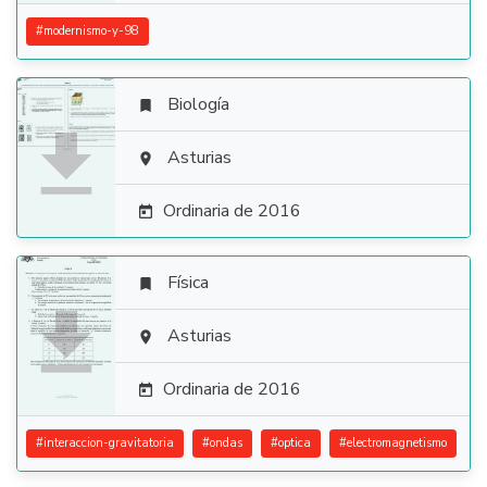
#
modernismo-y-98
Biología


Asturias

Ordinaria de 2016

Física


Asturias

Ordinaria de 2016

#
interaccion-gravitatoria
#
ondas
#
optica
#
electromagnetismo