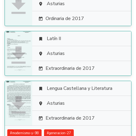

Asturias

Ordinaria de 2017

Latín II


Asturias

Extraordinaria de 2017

Lengua Castellana y Literatura


Asturias

Extraordinaria de 2017

#
modernismo-y-98
#
generacion-27