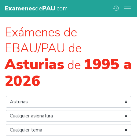
Examenes
de
PAU
.com
history
Exámenes de
EBAU/PAU de
Asturias
1995 a
de
2026