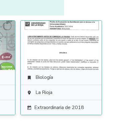
Biología

La Rioja

Extraordinaria de 2018
