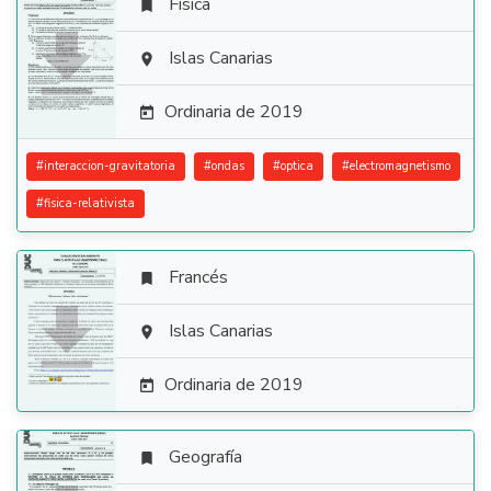
Física


Islas Canarias

Ordinaria de 2019

#
interaccion-gravitatoria
#
ondas
#
optica
#
electromagnetismo
#
fisica-relativista
Francés


Islas Canarias

Ordinaria de 2019

Geografía
