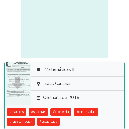
Matemáticas II


Islas Canarias

Ordinaria de 2019

#
matrices
#
sistemas
#
geometria
#
continuidad
#
representacion
#
estadistica