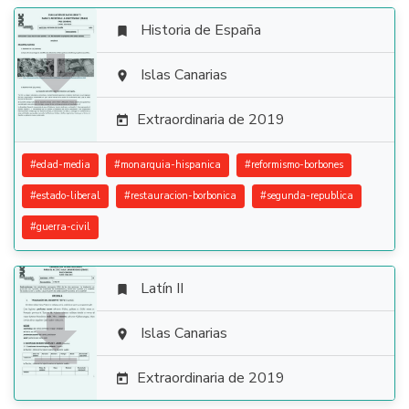
Historia de España


Islas Canarias

Extraordinaria de 2019

#
edad-media
#
monarquia-hispanica
#
reformismo-borbones
#
estado-liberal
#
restauracion-borbonica
#
segunda-republica
#
guerra-civil
Latín II


Islas Canarias

Extraordinaria de 2019
