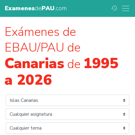
Examenes
de
PAU
.com
history
Exámenes de
EBAU/PAU de
Canarias
1995
de
a 2026