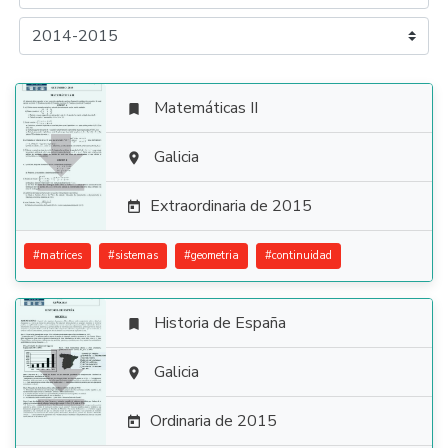
Matemáticas II


Galicia

Extraordinaria de 2015

#
matrices
#
sistemas
#
geometria
#
continuidad
Historia de España


Galicia

Ordinaria de 2015
