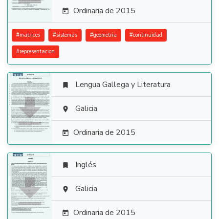
Ordinaria de 2015

#
matrices
#
sistemas
#
geometria
#
continuidad
#
representacion
Lengua Gallega y Literatura


Galicia

Ordinaria de 2015

Inglés


Galicia

Ordinaria de 2015
