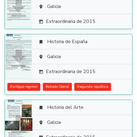

Galicia

Extraordinaria de 2015

Historia de España


Galicia

Extraordinaria de 2015

#
antiguo-regimen
#
estado-liberal
#
segunda-republica
Historia del Arte


Galicia
