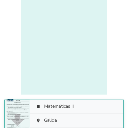
Matemáticas II


Galicia
