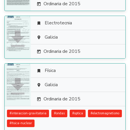
Ordinaria de 2015

Electrotecnia


Galicia

Ordinaria de 2015

Física


Galicia

Ordinaria de 2015

#
interaccion-gravitatoria
#
ondas
#
optica
#
electromagnetismo
#
fisica-nuclear