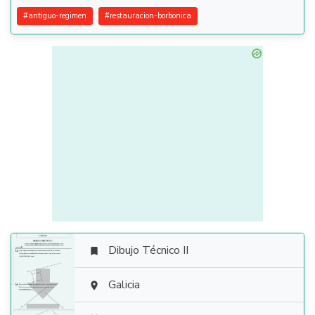
#
antiguo-regimen
#
restauracion-borbonica
Dibujo Técnico II


Galicia
