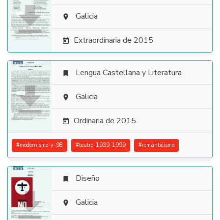

Galicia

Extraordinaria de 2015

Lengua Castellana y Literatura


Galicia

Ordinaria de 2015

#
modernismo-y-98
#
teatro-1939-1999
#
romanticismo
Diseño


Galicia
