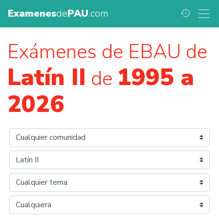
Examenes
de
PAU
.com
history
Exámenes de EBAU de
Latín II
1995 a
de
2026