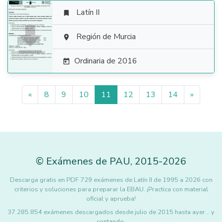
Latín II


Región de Murcia

Ordinaria de 2016

«
8
9
10
11
12
13
14
»
©
Exámenes de PAU
,
2015
-2026
Descarga gratis en PDF 729 exámenes de Latín II de 1995 a 2026 con
criterios y soluciones para preparar la EBAU. ¡Practica con material
oficial y aprueba!
37.285.854 exámenes descargados desde julio de 2015 hasta ayer... y
contando.