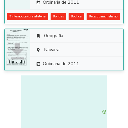
Ordinaria de 2011

#
interaccion-gravitatoria
#
ondas
#
optica
#
electromagnetismo
Geografía


Navarra

Ordinaria de 2011
