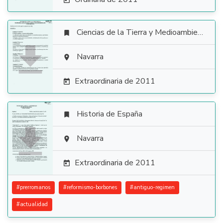

Ciencias de la Tierra y Medioambientales


Navarra

Extraordinaria de 2011

Historia de España


Navarra

Extraordinaria de 2011

#
prerromanos
#
reformismo-borbones
#
antiguo-regimen
#
actualidad