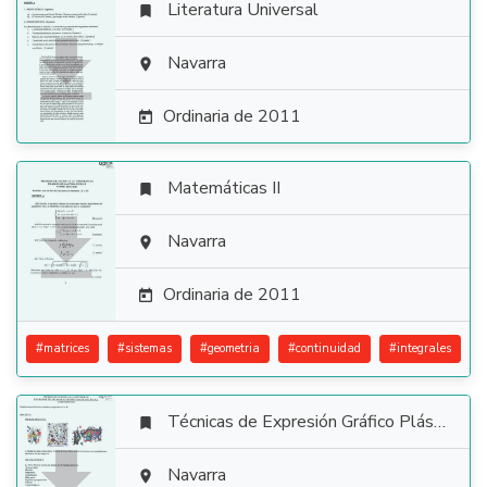
Literatura Universal


Navarra

Ordinaria de 2011

Matemáticas II


Navarra

Ordinaria de 2011

#
matrices
#
sistemas
#
geometria
#
continuidad
#
integrales
Técnicas de Expresión Gráfico Plástica


Navarra
