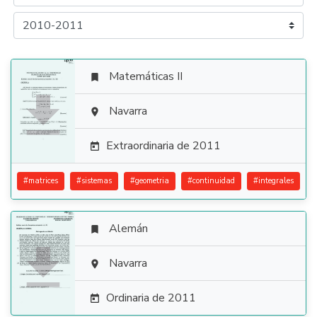
Matemáticas II


Navarra

Extraordinaria de 2011

#
matrices
#
sistemas
#
geometria
#
continuidad
#
integrales
Alemán


Navarra

Ordinaria de 2011
