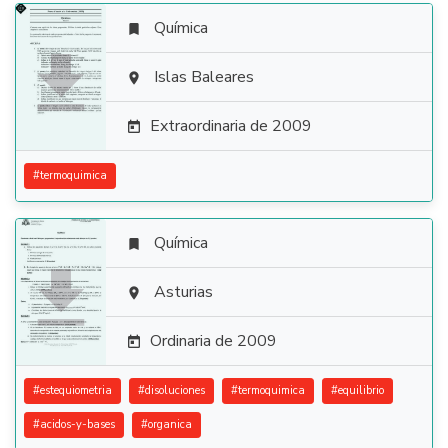
Química


Islas Baleares

Extraordinaria de 2009

#
termoquimica
Química


Asturias

Ordinaria de 2009

#
estequiometria
#
disoluciones
#
termoquimica
#
equilibrio
#
acidos-y-bases
#
organica