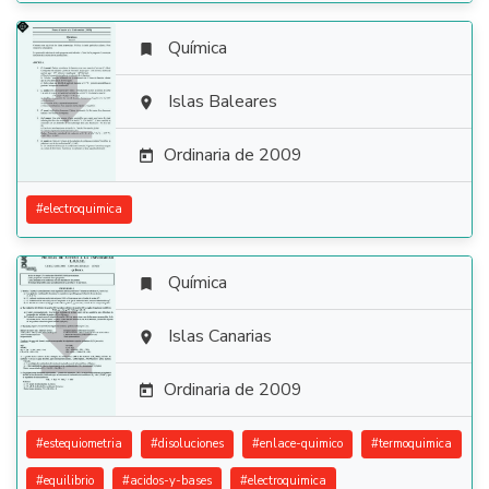
Química


Islas Baleares

Ordinaria de 2009

#
electroquimica
Química


Islas Canarias

Ordinaria de 2009

#
estequiometria
#
disoluciones
#
enlace-quimico
#
termoquimica
#
equilibrio
#
acidos-y-bases
#
electroquimica