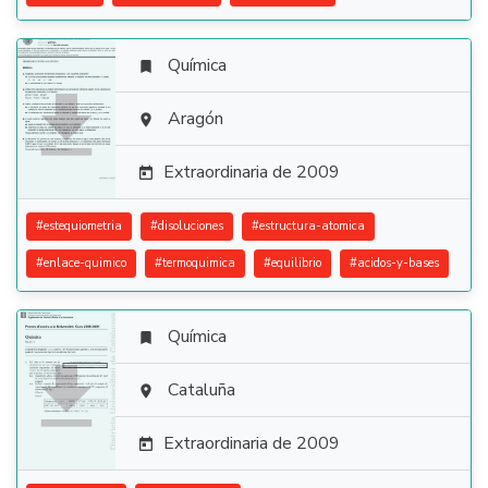
Química


Aragón

Extraordinaria de 2009

#
estequiometria
#
disoluciones
#
estructura-atomica
#
enlace-quimico
#
termoquimica
#
equilibrio
#
acidos-y-bases
Química


Cataluña

Extraordinaria de 2009
