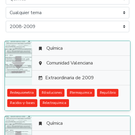
Química


Comunidad Valenciana

Extraordinaria de 2009

#
estequiometria
#
disoluciones
#
termoquimica
#
equilibrio
#
acidos-y-bases
#
electroquimica
Química
