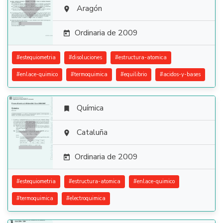

Aragón

Ordinaria de 2009

#
estequiometria
#
disoluciones
#
estructura-atomica
#
enlace-quimico
#
termoquimica
#
equilibrio
#
acidos-y-bases
Química


Cataluña

Ordinaria de 2009

#
estequiometria
#
estructura-atomica
#
enlace-quimico
#
termoquimica
#
electroquimica