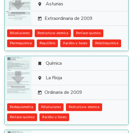

Asturias

Extraordinaria de 2009

#
disoluciones
#
estructura-atomica
#
enlace-quimico
#
termoquimica
#
equilibrio
#
acidos-y-bases
#
electroquimica
Química


La Rioja

Ordinaria de 2009

#
estequiometria
#
disoluciones
#
estructura-atomica
#
enlace-quimico
#
acidos-y-bases