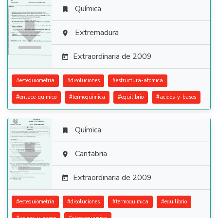
Química


Extremadura

Extraordinaria de 2009

#
estequiometria
#
disoluciones
#
estructura-atomica
#
enlace-quimico
#
termoquimica
#
equilibrio
#
acidos-y-bases
Química


Cantabria

Extraordinaria de 2009

#
estequiometria
#
disoluciones
#
termoquimica
#
equilibrio