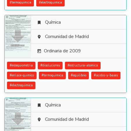
#
termoquimica
#
electroquimica
Química


Comunidad de Madrid

Ordinaria de 2009

#
estequiometria
#
disoluciones
#
estructura-atomica
#
enlace-quimico
#
termoquimica
#
equilibrio
#
acidos-y-bases
#
electroquimica
Química


Comunidad de Madrid
