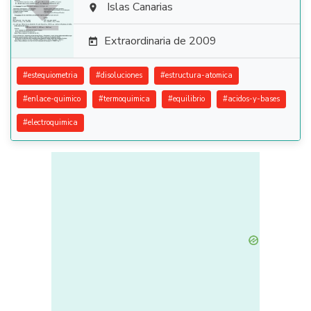

Islas Canarias

Extraordinaria de 2009

#
estequiometria
#
disoluciones
#
estructura-atomica
#
enlace-quimico
#
termoquimica
#
equilibrio
#
acidos-y-bases
#
electroquimica