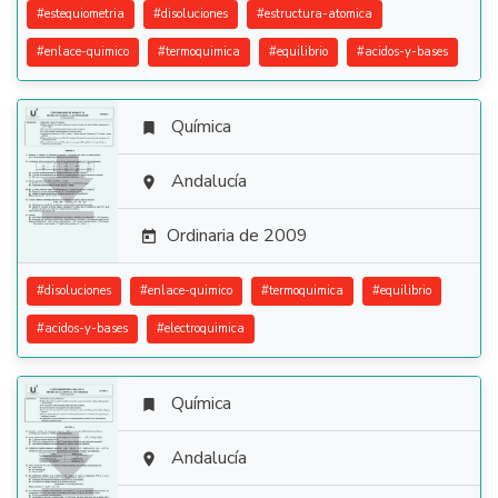
#
estequiometria
#
disoluciones
#
estructura-atomica
#
enlace-quimico
#
termoquimica
#
equilibrio
#
acidos-y-bases
Química


Andalucía

Ordinaria de 2009

#
disoluciones
#
enlace-quimico
#
termoquimica
#
equilibrio
#
acidos-y-bases
#
electroquimica
Química


Andalucía
