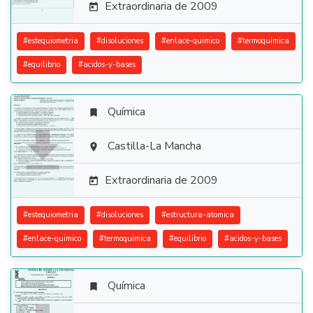
Extraordinaria de 2009

#
estequiometria
#
disoluciones
#
enlace-quimico
#
termoquimica
#
equilibrio
#
acidos-y-bases
Química


Castilla-La Mancha

Extraordinaria de 2009

#
estequiometria
#
disoluciones
#
estructura-atomica
#
enlace-quimico
#
termoquimica
#
equilibrio
#
acidos-y-bases
Química
