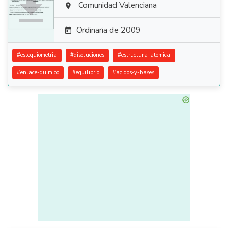

Comunidad Valenciana

Ordinaria de 2009

#
estequiometria
#
disoluciones
#
estructura-atomica
#
enlace-quimico
#
equilibrio
#
acidos-y-bases