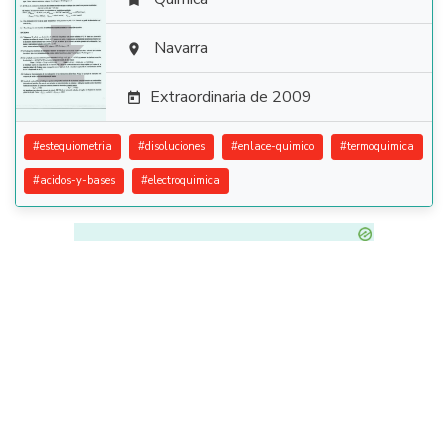


Navarra

Extraordinaria de 2009

#
estequiometria
#
disoluciones
#
enlace-quimico
#
termoquimica
#
acidos-y-bases
#
electroquimica