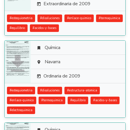
Extraordinaria de 2009

#
estequiometria
#
disoluciones
#
enlace-quimico
#
termoquimica
#
equilibrio
#
acidos-y-bases
Química


Navarra

Ordinaria de 2009

#
estequiometria
#
disoluciones
#
estructura-atomica
#
enlace-quimico
#
termoquimica
#
equilibrio
#
acidos-y-bases
#
electroquimica
Química