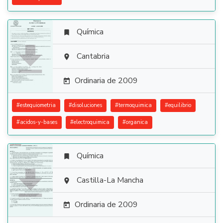
Química


Cantabria

Ordinaria de 2009

#
estequiometria
#
disoluciones
#
termoquimica
#
equilibrio
#
acidos-y-bases
#
electroquimica
#
organica
Química


Castilla-La Mancha

Ordinaria de 2009
