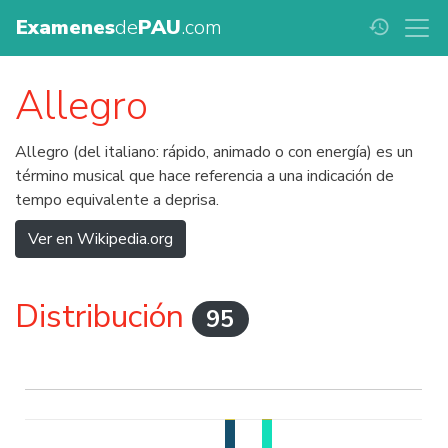
Examenes
de
PAU
.com
history
Allegro
Allegro (del italiano: rápido, animado o con energía) es un
término musical que hace referencia a una indicación de
tempo equivalente a deprisa.
Ver en Wikipedia.org
Distribución
95