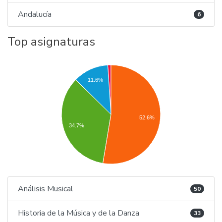
Andalucía
6
Top asignaturas
11.6%
52.6%
34.7%
Análisis Musical
50
Historia de la Música y de la Danza
33