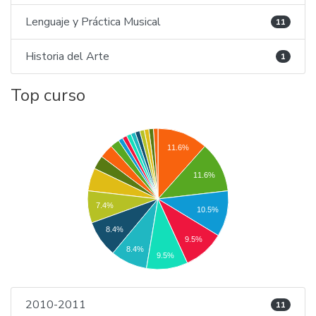
Lenguaje y Práctica Musical
11
Historia del Arte
1
Top curso
11.6%
11.6%
7.4%
10.5%
8.4%
9.5%
8.4%
9.5%
2010-2011
11