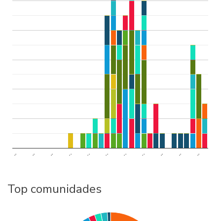
..
..
..
..
..
..
..
..
..
..
..
Top comunidades