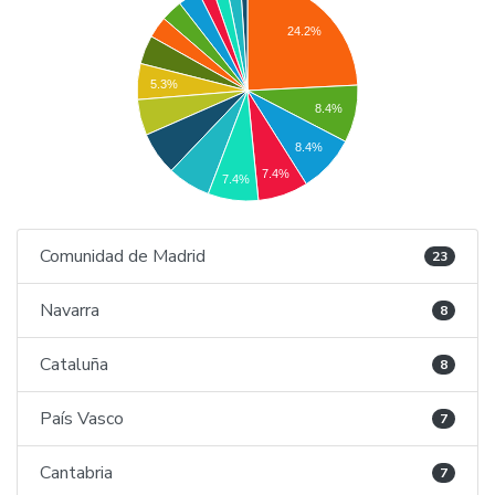
24.2%
5.3%
8.4%
8.4%
7.4%
7.4%
Comunidad de Madrid
23
Navarra
8
Cataluña
8
País Vasco
7
Cantabria
7