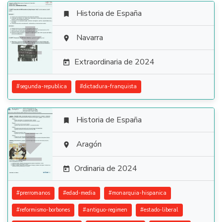
Historia de España


Navarra

Extraordinaria de 2024

#
segunda-republica
#
dictadura-franquista
Historia de España


Aragón

Ordinaria de 2024

#
prerromanos
#
edad-media
#
monarquia-hispanica
#
reformismo-borbones
#
antiguo-regimen
#
estado-liberal