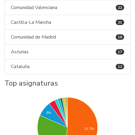
Comunidad Valenciana
22
Castilla-La Mancha
21
Comunidad de Madrid
18
Asturias
17
Cataluña
12
Top asignaturas
8%
51.7%