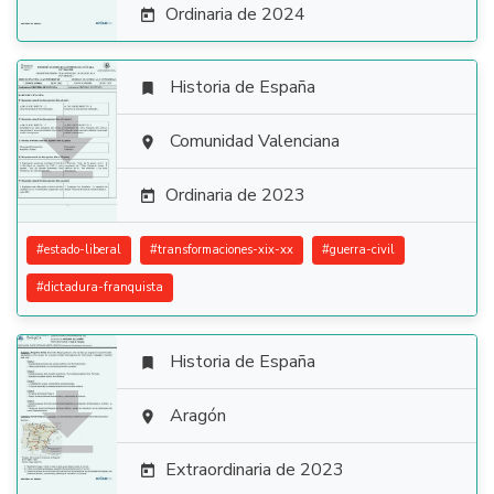
Ordinaria de 2024

Historia de España


Comunidad Valenciana

Ordinaria de 2023

#
estado-liberal
#
transformaciones-xix-xx
#
guerra-civil
#
dictadura-franquista
Historia de España


Aragón

Extraordinaria de 2023
