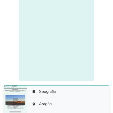
Geografía


Aragón
