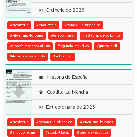
Ordinaria de 2023

#
prehistoria
#
edad-media
#
monarquia-hispanica
#
reformismo-borbones
#
estado-liberal
#
restauracion-borbonica
#
transformaciones-xix-xx
#
segunda-republica
#
guerra-civil
#
dictadura-franquista
#
actualidad
Historia de España


Castilla-La Mancha

Extraordinaria de 2023

#
prehistoria
#
monarquia-hispanica
#
reformismo-borbones
#
antiguo-regimen
#
estado-liberal
#
segunda-republica