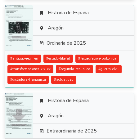
Historia de España


Aragón

Ordinaria de 2025

#
antiguo-regimen
#
estado-liberal
#
restauracion-borbonica
#
transformaciones-xix-xx
#
segunda-republica
#
guerra-civil
#
dictadura-franquista
#
actualidad
Historia de España


Aragón

Extraordinaria de 2025
