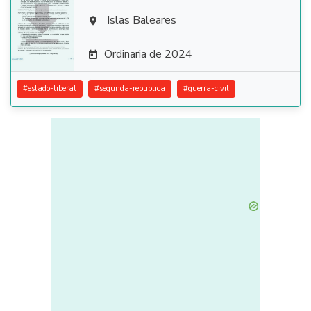

Islas Baleares

Ordinaria de 2024

#
estado-liberal
#
segunda-republica
#
guerra-civil