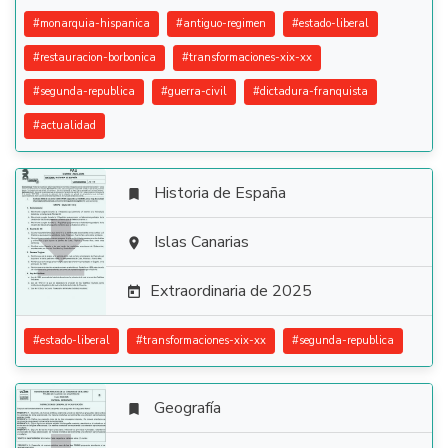
#
monarquia-hispanica
#
antiguo-regimen
#
estado-liberal
#
restauracion-borbonica
#
transformaciones-xix-xx
#
segunda-republica
#
guerra-civil
#
dictadura-franquista
#
actualidad
Historia de España


Islas Canarias

Extraordinaria de 2025

#
estado-liberal
#
transformaciones-xix-xx
#
segunda-republica
Geografía
