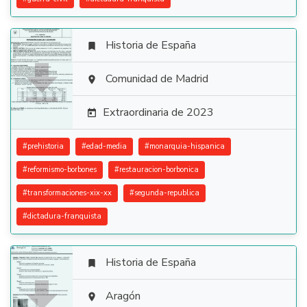
Historia de España


Comunidad de Madrid

Extraordinaria de 2023

#
prehistoria
#
edad-media
#
monarquia-hispanica
#
reformismo-borbones
#
restauracion-borbonica
#
transformaciones-xix-xx
#
segunda-republica
#
dictadura-franquista
Historia de España


Aragón
