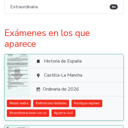
Extraordinaria
84
Exámenes en los que
aparece
Historia de España


Castilla-La Mancha

Ordinaria de 2026

#
edad-media
#
reformismo-borbones
#
antiguo-regimen
#
transformaciones-xix-xx
#
guerra-civil