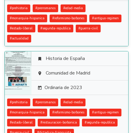
#
prehistoria
#
prerromanos
#
edad-media
#
monarquia-hispanica
#
reformismo-borbones
#
antiguo-regimen
#
estado-liberal
#
segunda-republica
#
guerra-civil
#
actualidad
Historia de España


Comunidad de Madrid

Ordinaria de 2023

#
prehistoria
#
prerromanos
#
edad-media
#
monarquia-hispanica
#
reformismo-borbones
#
antiguo-regimen
#
estado-liberal
#
restauracion-borbonica
#
segunda-republica
#
guerra-civil
#
dictadura-franquista