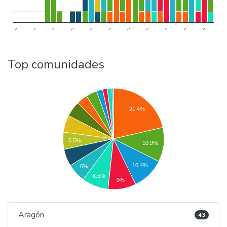
..
..
..
..
..
..
..
..
..
..
..
Top comunidades
21.4%
5.5%
10.9%
10.4%
6%
8.5%
9%
Aragón
43