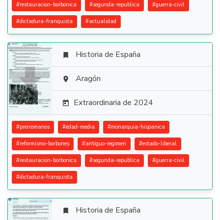
#
restauracion-borbonica
#
segunda-republica
#
guerra-civil
#
dictadura-franquista
#
actualidad
Historia de España


Aragón

Extraordinaria de 2024

#
prerromanos
#
edad-media
#
monarquia-hispanica
#
reformismo-borbones
#
antiguo-regimen
#
estado-liberal
#
restauracion-borbonica
#
segunda-republica
#
guerra-civil
#
dictadura-franquista
Historia de España
