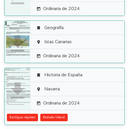
Ordinaria de 2024

Geografía


Islas Canarias

Ordinaria de 2024

Historia de España


Navarra

Ordinaria de 2024

#
antiguo-regimen
#
estado-liberal