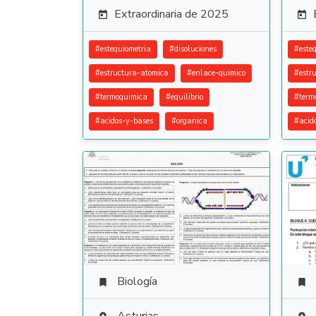
Extraordinaria de 2025


#
estequiometria
#
disoluciones
#
este
#
estructura-atomica
#
enlace-quimico
#
estr
#
termoquimica
#
equilibrio
#
term
#
acidos-y-bases
#
organica
#
acid
Biología

