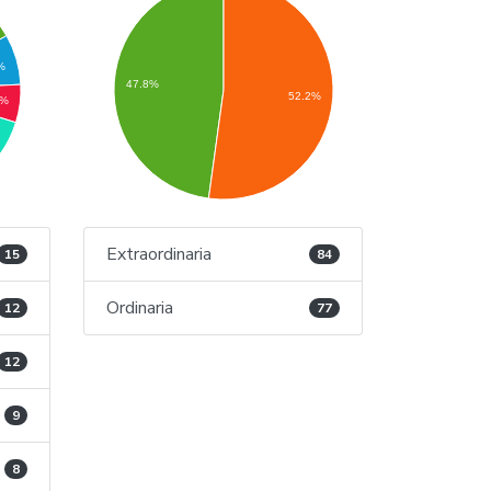
%
47.8%
52.2%
6%
Extraordinaria
15
84
Ordinaria
12
77
12
9
8