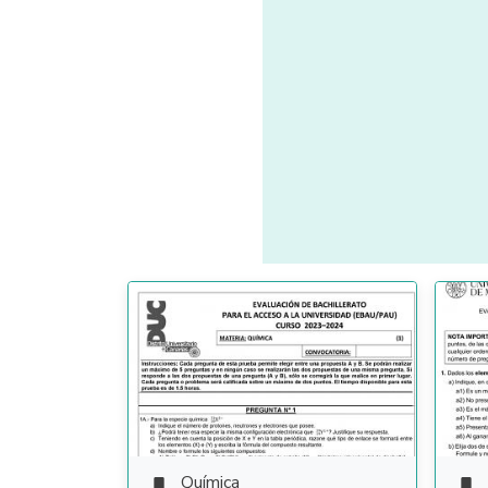
Química

