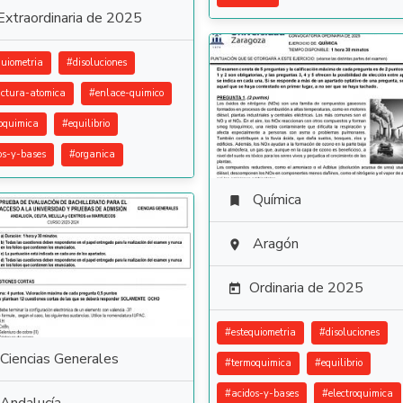
Extraordinaria de 2025
quiometria
#
disoluciones
uctura-atomica
#
enlace-quimico
oquimica
#
equilibrio
os-y-bases
#
organica
Química

Aragón

Ordinaria de 2025

#
estequiometria
#
disoluciones
Ciencias Generales
#
termoquimica
#
equilibrio
#
acidos-y-bases
#
electroquimica