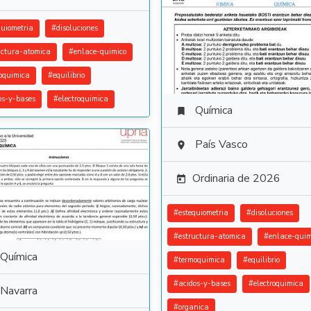
quiometria
#
disoluciones
uctura-atomica
#
enlace-quimico
oquimica
#
equilibrio
os-y-bases
#
electroquimica
Química

País Vasco

Ordinaria de 2026

#
estequiometria
#
disoluciones
#
estructura-atomica
#
enlace-quim
Química
#
termoquimica
#
equilibrio
#
acidos-y-bases
#
electroquimica
Navarra
#
organica