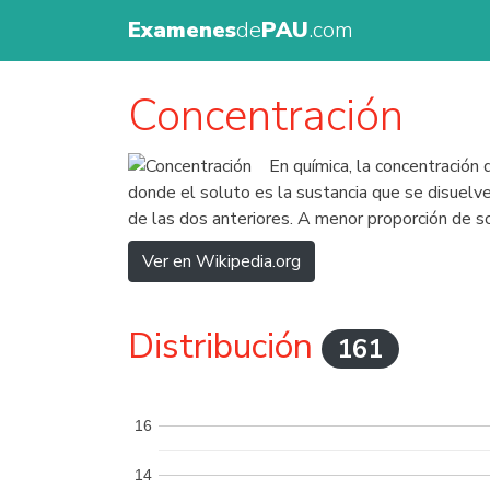
Examenes
de
PAU
.com
Concentración
En química, la concentración 
donde el soluto es la sustancia que se disuelve
de las dos anteriores. A menor proporción de s
Ver en Wikipedia.org
Distribución
161
16
14