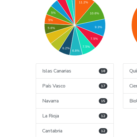
11.2%
5%
10.6%
5%
9.3%
5.6%
7.5%
7.5%
6.2%
6.8%
Islas Canarias
Quí
18
País Vasco
Cie
17
Navarra
Bio
15
La Rioja
12
Cantabria
12