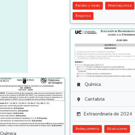
#
acidos-y-bases
#
electroquimica
#
organica
Química

Cantabria

Extraordinaria de 2024

#
estequiometria
#
disoluciones
Química