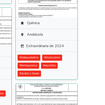
Química

Andalucía

Extraordinaria de 2024

#
estequiometria
#
disoluciones
#
termoquimica
#
equilibrio
#
acidos-y-bases
ico