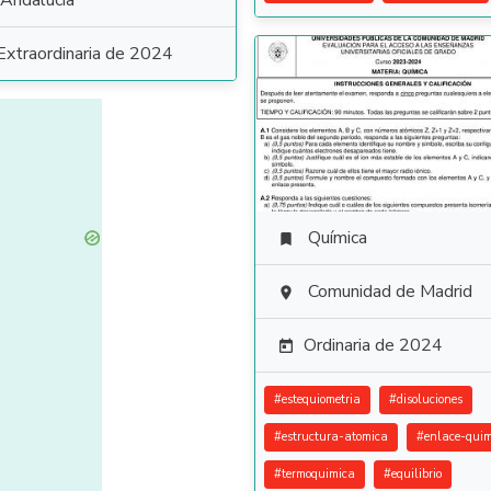
Andalucía
Extraordinaria de 2024
Química

Comunidad de Madrid

Ordinaria de 2024

#
estequiometria
#
disoluciones
#
estructura-atomica
#
enlace-quim
#
termoquimica
#
equilibrio