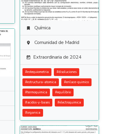
Química

Comunidad de Madrid

Extraordinaria de 2024

#
estequiometria
#
disoluciones
#
estructura-atomica
#
enlace-quimico
#
termoquimica
#
equilibrio
#
acidos-y-bases
#
electroquimica
#
organica