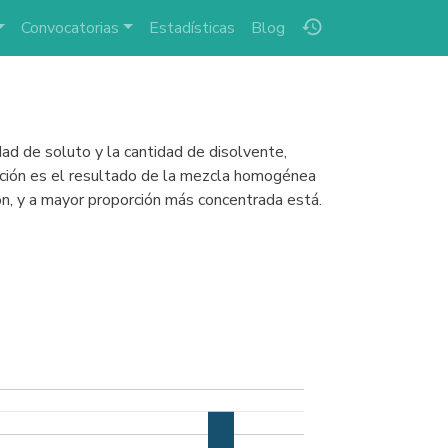
history
Convocatorias
Estadísticas
Blog
dad de soluto y la cantidad de disolvente,
olución es el resultado de la mezcla homogénea
ón, y a mayor proporción más concentrada está.