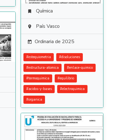
Química

País Vasco

Ordinaria de 2025

#
estequiometria
#
disoluciones
#
estructura-atomica
#
enlace-quimico
#
termoquimica
#
equilibrio
#
acidos-y-bases
#
electroquimica
#
organica