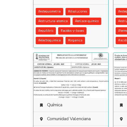
#
estequiometria
#
disoluciones
#
este
#
estructura-atomica
#
enlace-quimico
#
estr
#
equilibrio
#
acidos-y-bases
#
term
#
electroquimica
#
organica
#
acid
Química


Comunidad Valenciana

