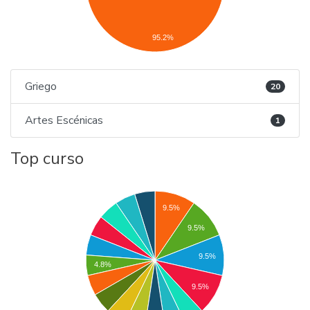
95.2%
Griego
20
Artes Escénicas
1
Top curso
9.5%
9.5%
9.5%
4.8%
9.5%