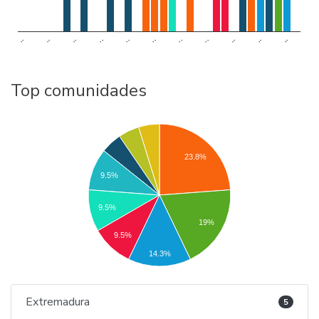
..
..
..
..
..
..
..
..
..
..
..
Top comunidades
23.8%
9.5%
9.5%
19%
9.5%
14.3%
Extremadura
5