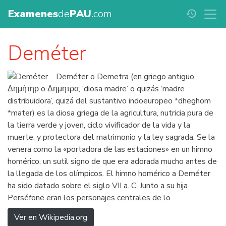
Examenes
de
PAU
.com
history
Deméter
Deméter o Demetra (en griego antiguo
Δημήτηρ o Δημητρα, ‘diosa madre’ o quizás ‘madre
distribuidora’, quizá del sustantivo indoeuropeo *dheghom
*mater) es la diosa griega de la agricultura, nutricia pura de
la tierra verde y joven, ciclo vivificador de la vida y la
muerte, y protectora del matrimonio y la ley sagrada. Se la
venera como la «portadora de las estaciones» en un himno
homérico, un sutil signo de que era adorada mucho antes de
la llegada de los olímpicos. El himno homérico a Deméter
ha sido datado sobre el siglo VII a. C. Junto a su hija
Perséfone eran los personajes centrales de lo
Ver en Wikipedia.org