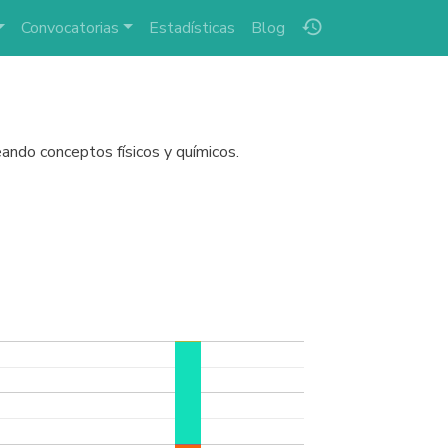
history
Convocatorias
Estadísticas
Blog
eando conceptos físicos y químicos.