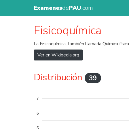
Examenes
de
PAU
.com
Fisicoquímica
La Fisicoquímica, también llamada Química físic
Ver en Wikipedia.org
Distribución
39
7
6
5