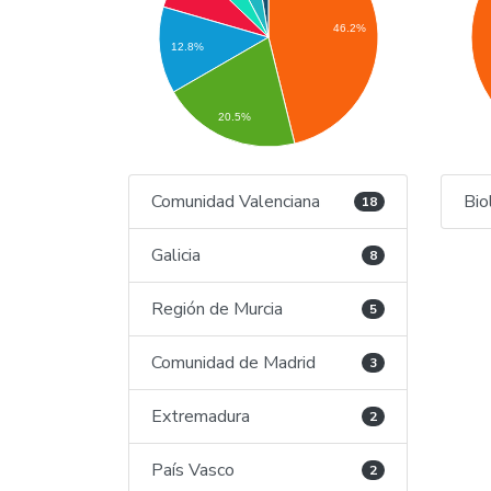
46.2%
12.8%
20.5%
Comunidad Valenciana
Bio
18
Galicia
8
Región de Murcia
5
Comunidad de Madrid
3
Extremadura
2
País Vasco
2