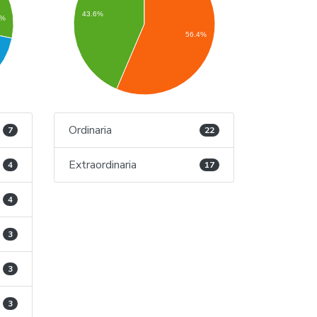
43.6%
3%
56.4%
Ordinaria
7
22
Extraordinaria
4
17
4
3
3
3