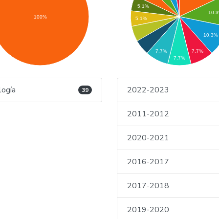
5.1%
10.
100%
5.1%
10.3%
7.7%
7.7%
7.7%
logía
2022-2023
39
2011-2012
2020-2021
2016-2017
2017-2018
2019-2020