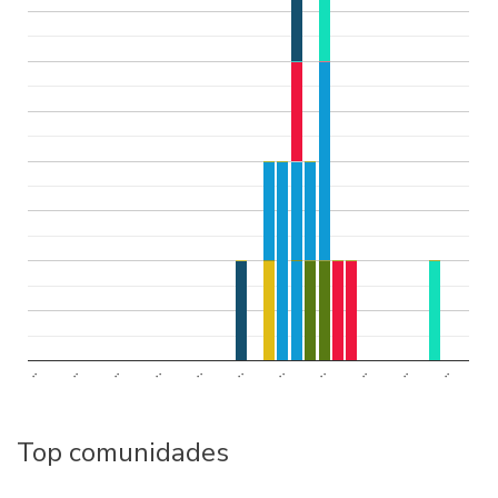
..
..
..
..
..
..
..
..
..
..
..
Top comunidades