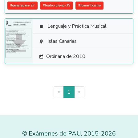
#
generacion-27
#
teatro-previo-39
#
romanticismo
Lenguaje y Práctica Musical


Islas Canarias

Ordinaria de 2010

«
1
»
©
Exámenes de PAU
,
2015
-2026