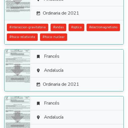

Ordinaria de 2021

#
interaccion-gravitatoria
#
ondas
#
optica
#
electromagnetismo
#
fisica-relativista
#
fisica-nuclear
Francés


Andalucía

Ordinaria de 2021

Francés


Andalucía
