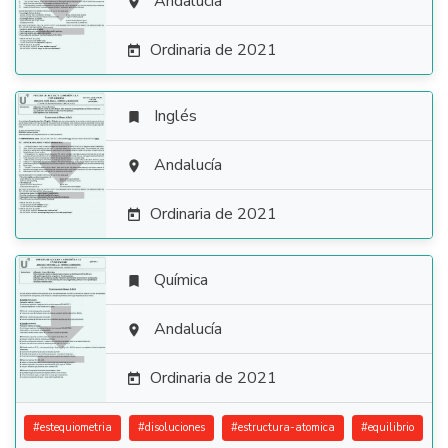

Andalucía

Ordinaria de 2021

Inglés


Andalucía

Ordinaria de 2021

Química


Andalucía

Ordinaria de 2021

#
estequiometria
#
disoluciones
#
estructura-atomica
#
equilibrio