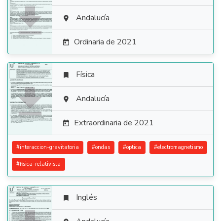

Andalucía

Ordinaria de 2021

Física


Andalucía

Extraordinaria de 2021

#
interaccion-gravitatoria
#
ondas
#
optica
#
electromagnetismo
#
fisica-relativista
Inglés
