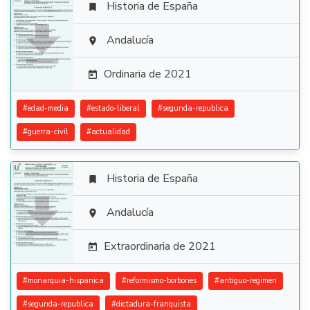
Historia de España


Andalucía

Ordinaria de 2021

#
edad-media
#
estado-liberal
#
segunda-republica
#
guerra-civil
#
actualidad
Historia de España


Andalucía

Extraordinaria de 2021

#
monarquia-hispanica
#
reformismo-borbones
#
antiguo-regimen
#
segunda-republica
#
dictadura-franquista