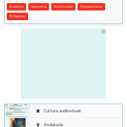
#
sistemas
#
geometria
#
continuidad
#
representacion
#
integrales
Cultura audiovisual


Andalucía
